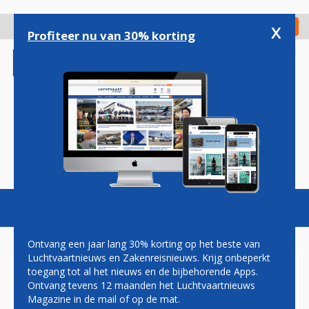
Overslaan
en
x
Digitaal Magazine
Registreer
Check in
naar
Profiteer nu van 30% korting
de
inhoud
gaan
Magazine
Podcasts
Vacatures
Toggl
naviga
Ontvang een jaar lang 30% korting op het beste van
Luchtvaartnieuws en Zakenreisnieuws. Krijg onbeperkt
toegang tot al het nieuws en de bijbehorende Apps.
MH17
Ontvang tevens 12 maanden het Luchtvaartnieuws
Magazine in de mail of op de mat.