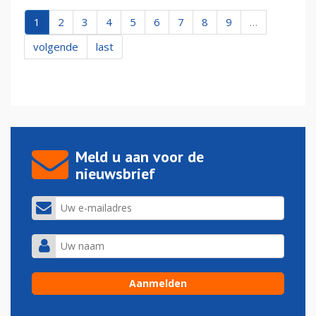
1
2
3
4
5
6
7
8
9
…
volgende
last
Meld u aan voor de
nieuwsbrief