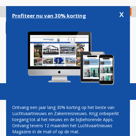
Overslaan
en
x
Digitaal Magazine
Registreer
Check in
naar
Profiteer nu van 30% korting
de
inhoud
gaan
Magazine
Podcasts
Vacatures
Toggl
naviga
Ontvang een jaar lang 30% korting op het beste van
Luchtvaartnieuws en Zakenreisnieuws. Krijg onbeperkt
toegang tot al het nieuws en de bijbehorende Apps.
POETIN GEEFT ERETITEL AAN
Ontvang tevens 12 maanden het Luchtvaartnieuws
BRIGADE DIE BETROKKEN
Magazine in de mail of op de mat.