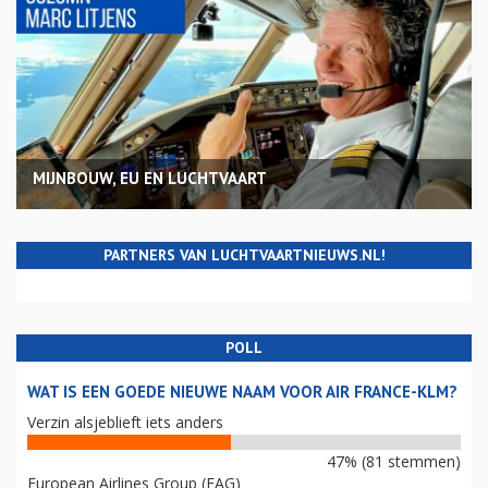
MIJNBOUW, EU EN LUCHTVAART
PARTNERS VAN LUCHTVAARTNIEUWS.NL!
POLL
WAT IS EEN GOEDE NIEUWE NAAM VOOR AIR FRANCE-KLM?
Verzin alsjeblieft iets anders
47% (81 stemmen)
European Airlines Group (EAG)