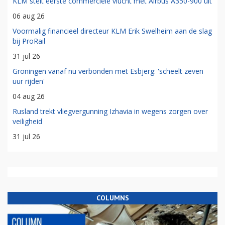
KLM stelt eerste commerciële vlucht met Airbus A350-900 uit
06 aug 26
Voormalig financieel directeur KLM Erik Swelheim aan de slag
bij ProRail
31 jul 26
Groningen vanaf nu verbonden met Esbjerg: 'scheelt zeven
uur rijden'
04 aug 26
Rusland trekt vliegvergunning Izhavia in wegens zorgen over
veiligheid
31 jul 26
COLUMNS