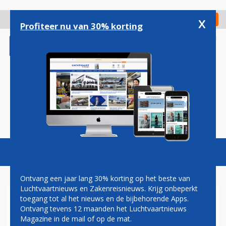
Overslaan
en
x
Digitaal Magazine
Registreer
Check in
naar
Profiteer nu van 30% korting
de
inhoud
gaan
Magazine
Podcasts
Vacatures
Toggl
naviga
Ontvang een jaar lang 30% korting op het beste van
Luchtvaartnieuws en Zakenreisnieuws. Krijg onbeperkt
toegang tot al het nieuws en de bijbehorende Apps.
ICAO: RUSLAND SCHULDIG
Ontvang tevens 12 maanden het Luchtvaartnieuws
AAN NEERHALEN VLUCHT
Magazine in de mail of op de mat.