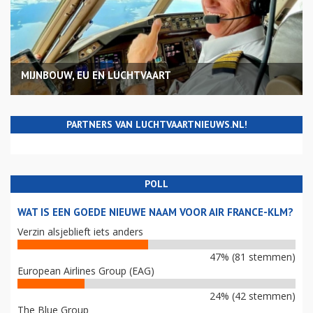
MIJNBOUW, EU EN LUCHTVAART
PARTNERS VAN LUCHTVAARTNIEUWS.NL!
POLL
WAT IS EEN GOEDE NIEUWE NAAM VOOR AIR FRANCE-KLM?
Verzin alsjeblieft iets anders
47% (81 stemmen)
European Airlines Group (EAG)
24% (42 stemmen)
The Blue Group