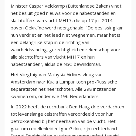
Minister Caspar Veldkamp (Buitenlandse Zaken) vindt
het besluit goed nieuws voor de nabestaanden en
slachtoffers van vlucht MH17, die op 17 juli 2014
boven Oekraïne werd neergehaald. "De beslissing kan
hun verdriet en het leed niet wegnemen, maar het is
een belangrijke stap in de richting van
waarheidsvinding, gerechtigheid en rekenschap voor
alle slachtoffers van vlucht MH17 en hun
nabestaanden", aldus de NSC-bewindsman.
Het vliegtuig van Malaysia Airlines vloog van
Amsterdam naar Kuala Lumpur toen pro-Russische
separatisten het neerschoten. Alle 298 inzittenden
kwamen om, onder wie 196 Nederlanders.
In 2022 heeft de rechtbank Den Haag drie verdachten
tot levenslange celstraffen veroordeeld voor hun
betrokkenheid bij het neerhalen van de vlucht. Het
gaat om rebellenleider Igor Girkin, zijn rechterhand
Sergej Doebinski en garnizoenscommandant Leonid