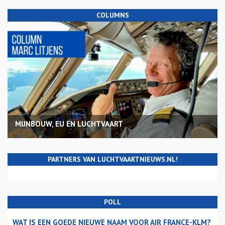
COLUMNS
MIJNBOUW, EU EN LUCHTVAART
PARTNERS VAN LUCHTVAARTNIEUWS.NL!
POLL
WAT IS EEN GOEDE NIEUWE NAAM VOOR AIR FRANCE-KLM?