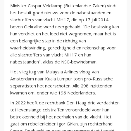
Minister Caspar Veldkamp (Buitenlandse Zaken) vindt
het besluit goed nieuws voor de nabestaanden en
slachtoffers van vlucht MH17, die op 17 juli 2014
boven Oekraïne werd neergehaald. "De beslissing kan
hun verdriet en het leed niet wegnemen, maar het is
een belangrijke stap in de richting van
waarheidsvinding, gerechtigheid en rekenschap voor
alle slachtoffers van vlucht MH17 en hun
nabestaanden", aldus de NSC-bewindsman.
Het vliegtuig van Malaysia Airlines vloog van
Amsterdam naar Kuala Lumpur toen pro-Russische
separatisten het neerschoten. Alle 298 inzittenden
kwamen om, onder wie 196 Nederlanders.
In 2022 heeft de rechtbank Den Haag drie verdachten
tot levenslange celstraffen veroordeeld voor hun
betrokkenheid bij het neerhalen van de vlucht. Het
gaat om rebellenleider Igor Girkin, zijn rechterhand
Sergej Doebinski en garnizoenscommandant Leonid