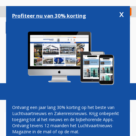
Overslaan
en
x
Digitaal Magazine
Registreer
Check in
naar
Profiteer nu van 30% korting
de
inhoud
gaan
Magazine
Podcasts
Vacatures
Toggl
naviga
Ontvang een jaar lang 30% korting op het beste van
Luchtvaartnieuws en Zakenreisnieuws. Krijg onbeperkt
toegang tot al het nieuws en de bijbehorende Apps.
ICAO: RUSLAND SCHULDIG
Ontvang tevens 12 maanden het Luchtvaartnieuws
AAN NEERHALEN VLUCHT
Magazine in de mail of op de mat.