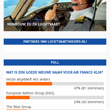
MIJNBOUW, EU EN LUCHTVAART
PARTNERS VAN LUCHTVAARTNIEUWS.NL!
POLL
WAT IS EEN GOEDE NIEUWE NAAM VOOR AIR FRANCE-KLM?
Verzin alsjeblieft iets anders
47% (81 stemmen)
European Airlines Group (EAG)
24% (42 stemmen)
The Blue Group