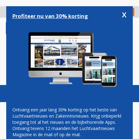
Overslaan
en
x
Digitaal Magazine
Registreer
Check in
naar
Profiteer nu van 30% korting
de
inhoud
gaan
Magazine
Podcasts
Vacatures
Toggl
naviga
Ontvang een jaar lang 30% korting op het beste van
Luchtvaartnieuws en Zakenreisnieuws. Krijg onbeperkt
toegang tot al het nieuws en de bijbehorende Apps.
BOMBARDIER VERKOOPT
Ontvang tevens 12 maanden het Luchtvaartnieuws
BELANG IN ZAKENJETDIVISIE
Magazine in de mail of op de mat.