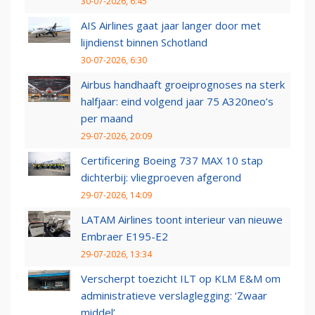
30-07-2026, 6:45
AIS Airlines gaat jaar langer door met
lijndienst binnen Schotland
30-07-2026, 6:30
Airbus handhaaft groeiprognoses na sterk
halfjaar: eind volgend jaar 75 A320neo’s
per maand
29-07-2026, 20:09
Certificering Boeing 737 MAX 10 stap
dichterbij: vliegproeven afgerond
29-07-2026, 14:09
LATAM Airlines toont interieur van nieuwe
Embraer E195-E2
29-07-2026, 13:34
Verscherpt toezicht ILT op KLM E&M om
administratieve verslaglegging: ‘Zwaar
middel’