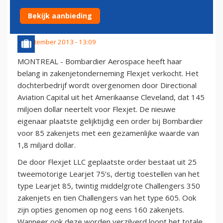
FLEXJET
Bekijk aanbieding
6 september 2013 - 13:09
MONTREAL - Bombardier Aerospace heeft haar
belang in zakenjetonderneming Flexjet verkocht. Het
dochterbedrijf wordt overgenomen door Directional
Aviation Capital uit het Amerikaanse Cleveland, dat 145
miljoen dollar neertelt voor Flexjet. De nieuwe
eigenaar plaatste gelijktijdig een order bij Bombardier
voor 85 zakenjets met een gezamenlijke waarde van
1,8 miljard dollar.
De door Flexjet LLC geplaatste order bestaat uit 25
tweemotorige Learjet 75’s, dertig toestellen van het
type Learjet 85, twintig middelgrote Challengers 350
zakenjets en tien Challengers van het type 605. Ook
zijn opties genomen op nog eens 160 zakenjets.
Wanneer ook deze worden verzilverd loopt het totale