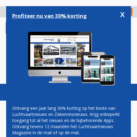
Overslaan
en
x
Digitaal Magazine
Registreer
Check in
naar
Profiteer nu van 30% korting
de
inhoud
gaan
Magazine
Podcasts
Vacatures
Toggl
naviga
Ontvang een jaar lang 30% korting op het beste van
Luchtvaartnieuws en Zakenreisnieuws. Krijg onbeperkt
toegang tot al het nieuws en de bijbehorende Apps.
BOMBARDIER VERKOOPT
Ontvang tevens 12 maanden het Luchtvaartnieuws
TWEE LEARJET 75-
Magazine in de mail of op de mat.