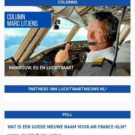
COLUMNS
MIJNBOUW, EU EN LUCHTVAART
PARTNERS VAN LUCHTVAARTNIEUWS.NL!
POLL
WAT IS EEN GOEDE NIEUWE NAAM VOOR AIR FRANCE-KLM?