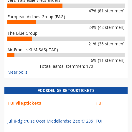
Verzin alsjeblieft iets anders
47% (81 stemmen)
European Airlines Group (EAG)
24% (42 stemmen)
The Blue Group
21% (36 stemmen)
Air-France-KLM-SAS(-TAP)
6% (11 stemmen)
Totaal aantal stemmen: 170
Meer polls
VOORDELIGE RETOURTICKETS
TUI vliegtickets
TUI
Jul: 8-dg cruise Oost Middellandse Zee €1235
TUI