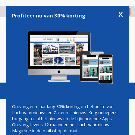
Overslaan
en
x
Digitaal Magazine
Registreer
Check in
naar
Profiteer nu van 30% korting
de
inhoud
gaan
Magazine
Podcasts
Vacatures
Toggl
naviga
Ontvang een jaar lang 30% korting op het beste van
Luchtvaartnieuws en Zakenreisnieuws. Krijg onbeperkt
toegang tot al het nieuws en de bijbehorende Apps.
FIFA-BAAS VERKIEST
Ontvang tevens 12 maanden het Luchtvaartnieuws
PRIJSVECHTER BOVEN
Magazine in de mail of op de mat.