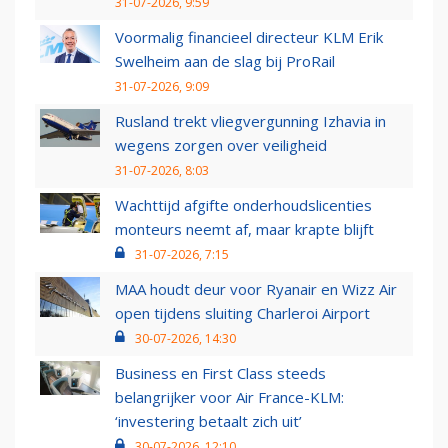
31-07-2026, 9:59
Voormalig financieel directeur KLM Erik
Swelheim aan de slag bij ProRail
31-07-2026, 9:09
Rusland trekt vliegvergunning Izhavia in
wegens zorgen over veiligheid
31-07-2026, 8:03
Wachttijd afgifte onderhoudslicenties
monteurs neemt af, maar krapte blijft
31-07-2026, 7:15
MAA houdt deur voor Ryanair en Wizz Air
open tijdens sluiting Charleroi Airport
30-07-2026, 14:30
Business en First Class steeds
belangrijker voor Air France-KLM:
‘investering betaalt zich uit’
30-07-2026, 12:10