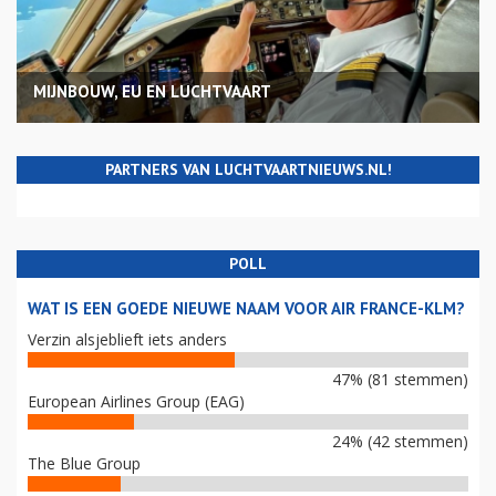
MIJNBOUW, EU EN LUCHTVAART
PARTNERS VAN LUCHTVAARTNIEUWS.NL!
POLL
WAT IS EEN GOEDE NIEUWE NAAM VOOR AIR FRANCE-KLM?
Verzin alsjeblieft iets anders
47% (81 stemmen)
European Airlines Group (EAG)
24% (42 stemmen)
The Blue Group