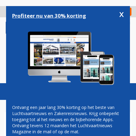
Overslaan
en
x
Digitaal Magazine
Registreer
Check in
naar
Profiteer nu van 30% korting
de
inhoud
gaan
Magazine
Podcasts
Vacatures
Toggl
naviga
Ontvang een jaar lang 30% korting op het beste van
Luchtvaartnieuws en Zakenreisnieuws. Krijg onbeperkt
toegang tot al het nieuws en de bijbehorende Apps.
FIFA
Ontvang tevens 12 maanden het Luchtvaartnieuws
Magazine in de mail of op de mat.