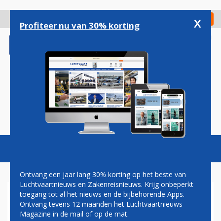
Overslaan
en
x
Digitaal Magazine
Registreer
Check in
naar
Profiteer nu van 30% korting
de
inhoud
gaan
Magazine
Podcasts
Vacatures
Toggl
naviga
Ontvang een jaar lang 30% korting op het beste van
Luchtvaartnieuws en Zakenreisnieuws. Krijg onbeperkt
toegang tot al het nieuws en de bijbehorende Apps.
GEVECHTSVLIEGTUIGEN
Ontvang tevens 12 maanden het Luchtvaartnieuws
ESCORTEREN GULFSTREAM
Magazine in de mail of op de mat.