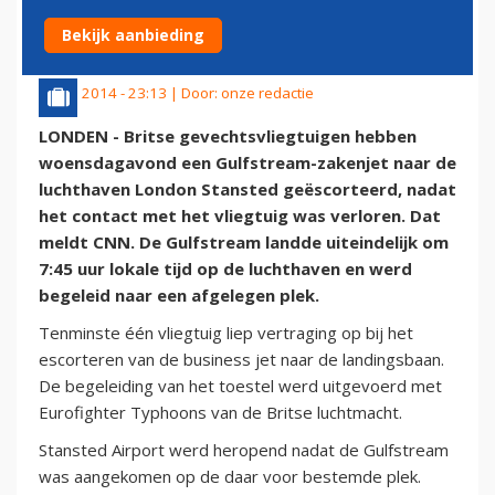
NAAR STANSTED
Bekijk aanbieding
23 juli 2014 - 23:13 | Door:
onze redactie
LONDEN - Britse gevechtsvliegtuigen hebben
woensdagavond een Gulfstream-zakenjet naar de
luchthaven London Stansted geëscorteerd, nadat
het contact met het vliegtuig was verloren. Dat
meldt CNN. De Gulfstream landde uiteindelijk om
7:45 uur lokale tijd op de luchthaven en werd
begeleid naar een afgelegen plek.
Tenminste één vliegtuig liep vertraging op bij het
escorteren van de business jet naar de landingsbaan.
De begeleiding van het toestel werd uitgevoerd met
Eurofighter
Typhoons van de Britse luchtmacht.
Stansted Airport werd heropend nadat de Gulfstream
was aangekomen op de daar voor bestemde plek.