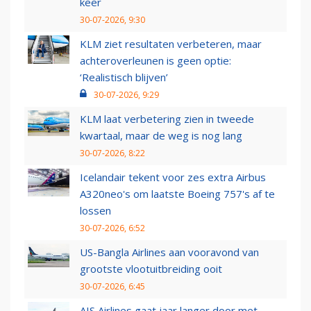
keer
30-07-2026, 9:30
KLM ziet resultaten verbeteren, maar
achteroverleunen is geen optie:
‘Realistisch blijven’
30-07-2026, 9:29
KLM laat verbetering zien in tweede
kwartaal, maar de weg is nog lang
30-07-2026, 8:22
Icelandair tekent voor zes extra Airbus
A320neo's om laatste Boeing 757's af te
lossen
30-07-2026, 6:52
US-Bangla Airlines aan vooravond van
grootste vlootuitbreiding ooit
30-07-2026, 6:45
AIS Airlines gaat jaar langer door met