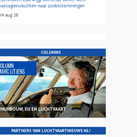
passagiersvluchten naar zonbestemmingen
04 aug 26
COLUMNS
MIJNBOUW, EU EN LUCHTVAART
PARTNERS VAN LUCHTVAARTNIEUWS.NL!