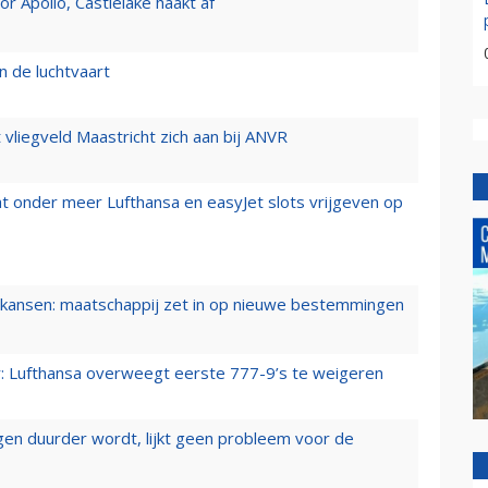
 Apollo, Castlelake haakt af
n de luchtvaart
t vliegveld Maastricht zich aan bij ANVR
t onder meer Lufthansa en easyJet slots vrijgeven op
ansen: maatschappij zet in op nieuwe bestemmingen
er: Lufthansa overweegt eerste 777-9’s te weigeren
iegen duurder wordt, lijkt geen probleem voor de