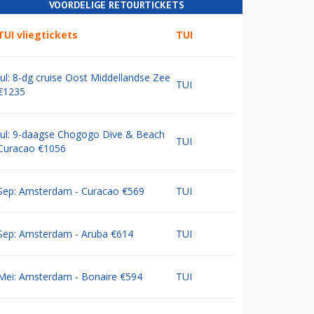
VOORDELIGE RETOURTICKETS
TUI vliegtickets
TUI
Jul: 8-dg cruise Oost Middellandse Zee
TUI
€1235
Jul: 9-daagse Chogogo Dive & Beach
TUI
Curacao €1056
Sep: Amsterdam - Curacao €569
TUI
Sep: Amsterdam - Aruba €614
TUI
Mei: Amsterdam - Bonaire €594
TUI