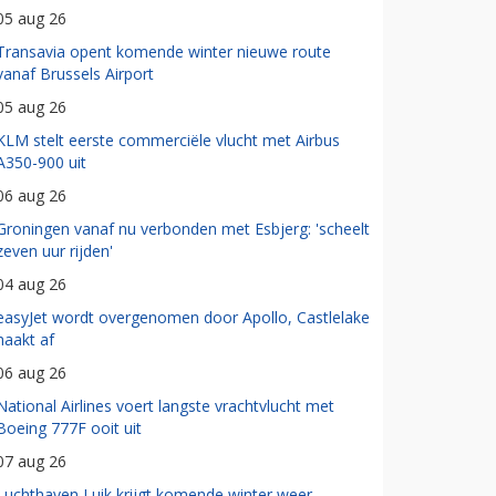
05 aug 26
Transavia opent komende winter nieuwe route
vanaf Brussels Airport
05 aug 26
KLM stelt eerste commerciële vlucht met Airbus
A350-900 uit
06 aug 26
Groningen vanaf nu verbonden met Esbjerg: 'scheelt
zeven uur rijden'
04 aug 26
easyJet wordt overgenomen door Apollo, Castlelake
haakt af
06 aug 26
National Airlines voert langste vrachtvlucht met
Boeing 777F ooit uit
07 aug 26
Luchthaven Luik krijgt komende winter weer