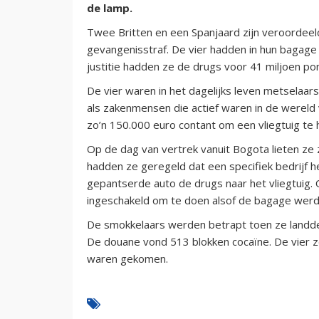
de lamp.
Twee Britten en een Spanjaard zijn veroordeeld
gevangenisstraf. De vier hadden in hun bagage m
justitie hadden ze de drugs voor 41 miljoen p
De vier waren in het dagelijks leven metselaa
als zakenmensen die actief waren in de wereld v
zo’n 150.000 euro contant om een vliegtuig te 
Op de dag van vertrek vanuit Bogota lieten ze 
hadden ze geregeld dat een specifiek bedrijf he
gepantserde auto de drugs naar het vliegtui
ingeschakeld om te doen alsof de bagage werd
De smokkelaars werden betrapt toen ze landde
De douane vond 513 blokken cocaïne. De vier 
waren gekomen.