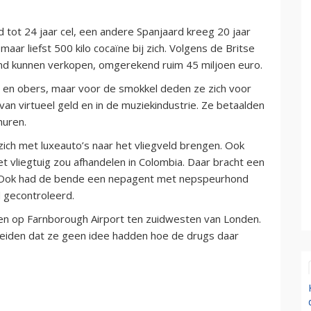
 tot 24 jaar cel, een andere Spanjaard kreeg 20 jaar
aar liefst 500 kilo cocaïne bij zich. Volgens de Britse
ond kunnen verkopen, omgerekend ruim 45 miljoen euro.
rs en obers, maar voor de smokkel deden ze zich voor
an virtueel geld en in de muziekindustrie. Ze betaalden
huren.
zich met luxeauto’s naar het vliegveld brengen. Ook
t vliegtuig zou afhandelen in Colombia. Daar bracht een
g. Ook had de bende een nepagent met nepspeurhond
 gecontroleerd.
n op Farnborough Airport ten zuidwesten van Londen.
zeiden dat ze geen idee hadden hoe de drugs daar