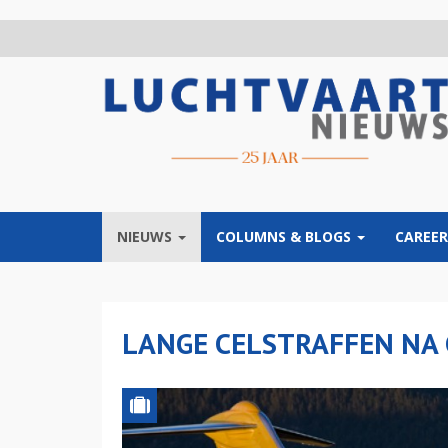
Overslaan
en
naar
de
inhoud
gaan
NIEUWS
COLUMNS & BLOGS
CAREER
LANGE CELSTRAFFEN NA 