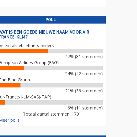
POLL
WAT IS EEN GOEDE NIEUWE NAAM VOOR AIR
FRANCE-KLM?
Verzin alsjeblieft iets anders
47% (81 stemmen)
European Airlines Group (EAG)
24% (42 stemmen)
The Blue Group
21% (36 stemmen)
Air-France-KLM-SAS(-TAP)
6% (11 stemmen)
Totaal aantal stemmen: 170
Meer polls