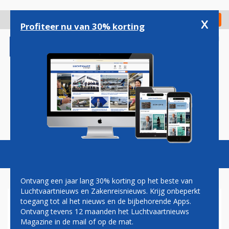
Overslaan
en
x
Digitaal Magazine
Registreer
Check in
naar
Profiteer nu van 30% korting
de
inhoud
gaan
Magazine
Podcasts
Vacatures
Toggl
naviga
Ontvang een jaar lang 30% korting op het beste van
Luchtvaartnieuws en Zakenreisnieuws. Krijg onbeperkt
toegang tot al het nieuws en de bijbehorende Apps.
LOYALE KLANTEN DELTA
Ontvang tevens 12 maanden het Luchtvaartnieuws
MOGEN REIZEN MET
Magazine in de mail of op de mat.