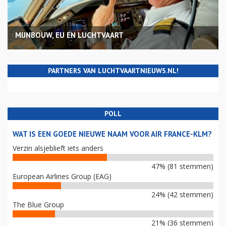
MIJNBOUW, EU EN LUCHTVAART
PARTNERS VAN LUCHTVAARTNIEUWS.NL!
POLL
WAT IS EEN GOEDE NIEUWE NAAM VOOR AIR FRANCE-KLM?
Verzin alsjeblieft iets anders
47% (81 stemmen)
European Airlines Group (EAG)
24% (42 stemmen)
The Blue Group
21% (36 stemmen)