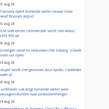
05 aug 26
Transavia opent komende winter nieuwe route
vanaf Brussels Airport
05 aug 26
KLM stelt eerste commerciële vlucht met Airbus
A350-900 uit
06 aug 26
Groningen vanaf nu verbonden met Esbjerg: 'scheelt
zeven uur rijden'
04 aug 26
easyJet wordt overgenomen door Apollo, Castlelake
haakt af
06 aug 26
Luchthaven Luik krijgt komende winter weer
passagiersvluchten naar zonbestemmingen
04 aug 26
Raamstoeltje in de Business Class? Bij Lufthansa