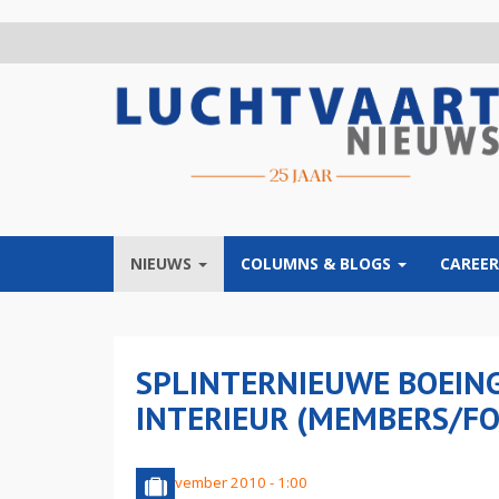
Overslaan
en
naar
de
inhoud
gaan
NIEUWS
COLUMNS & BLOGS
CAREER
SPLINTERNIEUWE BOEING
INTERIEUR (MEMBERS/FO
13 november 2010 - 1:00