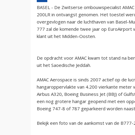
BASEL - De Zwitserse ombouwspecialist AMAC 
200LR in ontvangst genomen. Het toestel werd
overgevlogen naar de luchthaven van Basel-Mul
777 zal de komende twee jaar op EuroAirpor
klant uit het Midden-Oosten.
De opdracht voor AMAC kwam tot stand na bemi
uit het Saoedische Jeddah.
AMAC Aerospace is sinds 2007 actief op de lucr
hangaroppervlakte van 4.200 vierkante meter wa
Airbus A320, Boeing Business Jet (BBJ) of Gul
een nog grotere hangar geopend met een opper
Boeing 747-8 of 787 geparkeerd worden naast
Bekijk een foto van de aankomst van de B777