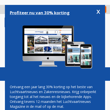
Overslaan
en
x
Digitaal Magazine
Registreer
Check in
naar
Profiteer nu van 30% korting
de
inhoud
gaan
Magazine
Podcasts
Vacatures
Toggl
naviga
Ontvang een jaar lang 30% korting op het beste van
Luchtvaartnieuws en Zakenreisnieuws. Krijg onbeperkt
toegang tot al het nieuws en de bijbehorende Apps.
VISTAJET VERPLAATST
Ontvang tevens 12 maanden het Luchtvaartnieuws
HOOFDKANTOOR NAAR
Magazine in de mail of op de mat.