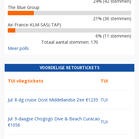
24% (42 stemmen)
The Blue Group
21% (36 stemmen)
Air-France-KLM-SAS(-TAP)
6% (11 stemmen)
Totaal aantal stemmen: 170
Meer polls
VOORDELIGE RETOURTICKETS
TUI vliegtickets
TUI
Jul: 8-dg cruise Oost Middellandse Zee €1235
TUI
Jul: 9-daagse Chogogo Dive & Beach Curacao
TUI
€1056