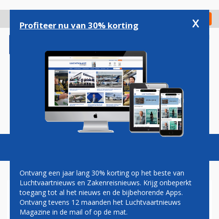
Overslaan
en
x
Digitaal Magazine
Registreer
Check in
naar
Profiteer nu van 30% korting
de
inhoud
gaan
Magazine
Podcasts
Vacatures
Toggl
naviga
Ontvang een jaar lang 30% korting op het beste van
Luchtvaartnieuws en Zakenreisnieuws. Krijg onbeperkt
toegang tot al het nieuws en de bijbehorende Apps.
'KLM-PILOOT MICHIEL VAN
Ontvang tevens 12 maanden het Luchtvaartnieuws
DORST IN BEELD BIJ LVNL'
Magazine in de mail of op de mat.