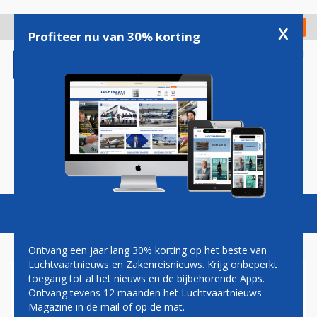
Overslaan
en
x
Digitaal Magazine
Registreer
Check in
naar
Profiteer nu van 30% korting
de
inhoud
gaan
Magazine
Podcasts
Vacatures
Toggl
naviga
Ontvang een jaar lang 30% korting op het beste van
Luchtvaartnieuws en Zakenreisnieuws. Krijg onbeperkt
toegang tot al het nieuws en de bijbehorende Apps.
BOEING MAG OPVOLGER
Ontvang tevens 12 maanden het Luchtvaartnieuws
SPACESHUTTLE BOUWEN
Magazine in de mail of op de mat.