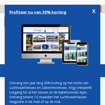
Overslaan
en
x
Digitaal Magazine
Registreer
Check in
naar
Profiteer nu van 30% korting
de
inhoud
gaan
Magazine
Podcasts
Vacatures
Toggl
naviga
Ontvang een jaar lang 30% korting op het beste van
Luchtvaartnieuws en Zakenreisnieuws. Krijg onbeperkt
toegang tot al het nieuws en de bijbehorende Apps.
LANCERING ASTRONAUT
Ontvang tevens 12 maanden het Luchtvaartnieuws
ANDRÉ KUIPERS OP 20
Magazine in de mail of op de mat.