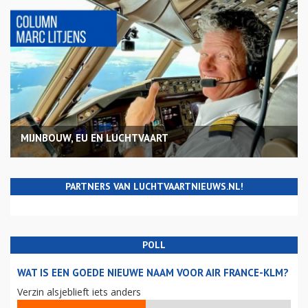
MIJNBOUW, EU EN LUCHTVAART
PARTNERS VAN LUCHTVAARTNIEUWS.NL!
POLL
WAT IS EEN GOEDE NIEUWE NAAM VOOR AIR FRANCE-KLM?
Verzin alsjeblieft iets anders