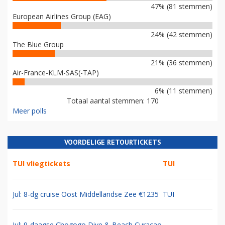
47% (81 stemmen)
European Airlines Group (EAG)
24% (42 stemmen)
The Blue Group
21% (36 stemmen)
Air-France-KLM-SAS(-TAP)
6% (11 stemmen)
Totaal aantal stemmen: 170
Meer polls
VOORDELIGE RETOURTICKETS
TUI vliegtickets
TUI
Jul: 8-dg cruise Oost Middellandse Zee €1235
TUI
Jul: 9-daagse Chogogo Dive & Beach Curacao