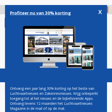
Overslaan
en
x
Digitaal Magazine
Registreer
Check in
naar
Profiteer nu van 30% korting
de
inhoud
gaan
Magazine
Podcasts
Vacatures
Toggl
naviga
Ontvang een jaar lang 30% korting op het beste van
Luchtvaartnieuws en Zakenreisnieuws. Krijg onbeperkt
toegang tot al het nieuws en de bijbehorende Apps.
LANCERING ASTRONAUT
Ontvang tevens 12 maanden het Luchtvaartnieuws
ANDRÉ KUIPERS OP 20
Magazine in de mail of op de mat.