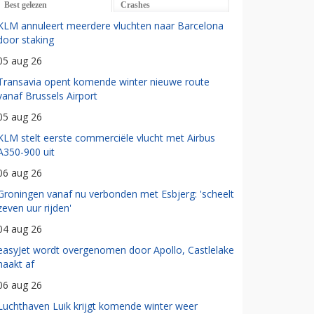
Best gelezen
Crashes
KLM annuleert meerdere vluchten naar Barcelona
door staking
05 aug 26
Transavia opent komende winter nieuwe route
vanaf Brussels Airport
05 aug 26
KLM stelt eerste commerciële vlucht met Airbus
A350-900 uit
06 aug 26
Groningen vanaf nu verbonden met Esbjerg: 'scheelt
zeven uur rijden'
04 aug 26
easyJet wordt overgenomen door Apollo, Castlelake
haakt af
06 aug 26
Luchthaven Luik krijgt komende winter weer