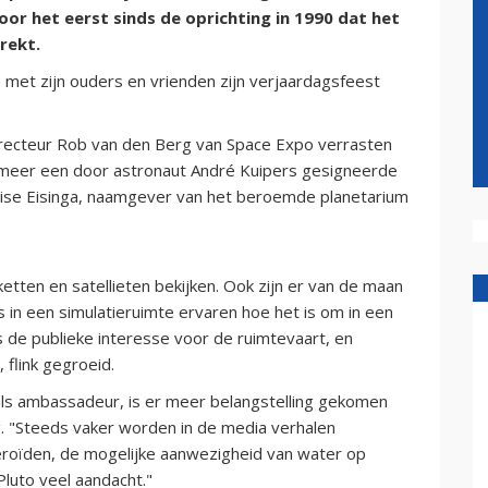
oor het eerst sinds de oprichting in 1990 dat het
rekt.
e met zijn ouders en vrienden zijn verjaardagsfeest
irecteur Rob van den Berg van Space Expo verrasten
meer een door astronaut André Kuipers gesigneerde
 Eise Eisinga, naamgever van het beroemde planetarium
tten en satellieten bekijken. Ook zijn er van de maan
in een simulatieruimte ervaren hoe het is om in een
is de publieke interesse voor de ruimtevaart, en
flink gegroeid.
als ambassadeur, is er meer belangstelling gekomen
g. "Steeds vaker worden in de media verhalen
eroïden, de mogelijke aanwezigheid van water op
Pluto veel aandacht."