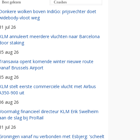
Best gelezen
Crashes
Donkere wolken boven IndiGo: prijsvechter doet
widebody-vloot weg
31 jul 26
KLM annuleert meerdere vluchten naar Barcelona
door staking
05 aug 26
Transavia opent komende winter nieuwe route
vanaf Brussels Airport
05 aug 26
KLM stelt eerste commerciële vlucht met Airbus
A350-900 uit
06 aug 26
Voormalig financieel directeur KLM Erik Swelheim
aan de slag bij ProRail
31 jul 26
Groningen vanaf nu verbonden met Esbjerg: 'scheelt