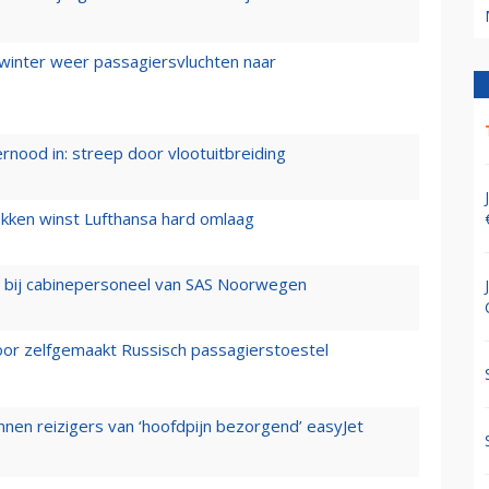
 winter weer passagiersvluchten naar
ernood in: streep door vlootuitbreiding
ukken winst Lufthansa hard omlaag
 bij cabinepersoneel van SAS Noorwegen
voor zelfgemaakt Russisch passagierstoestel
nen reizigers van ‘hoofdpijn bezorgend’ easyJet