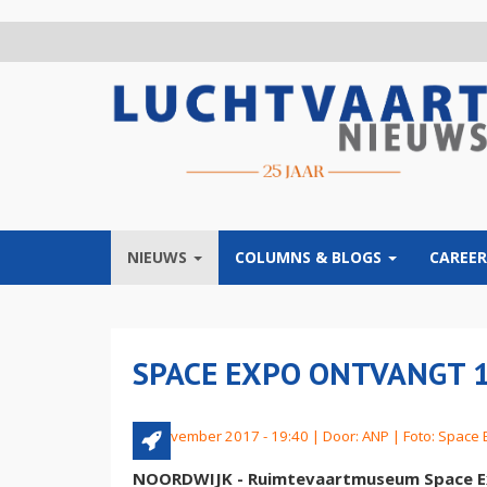
Overslaan
en
naar
de
inhoud
gaan
NIEUWS
COLUMNS & BLOGS
CAREER
SPACE EXPO ONTVANGT 
25 november 2017 - 19:40 | Door:
ANP
| Foto: Space
NOORDWIJK - Ruimtevaartmuseum Space Exp