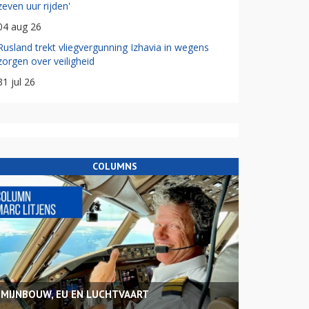
zeven uur rijden'
04 aug 26
Rusland trekt vliegvergunning Izhavia in wegens
zorgen over veiligheid
31 jul 26
COLUMNS
MIJNBOUW, EU EN LUCHTVAART