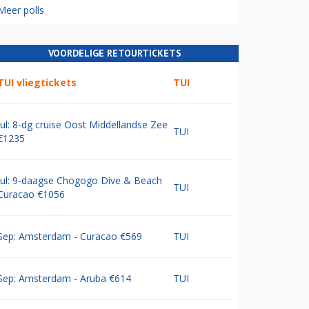
Meer polls
VOORDELIGE RETOURTICKETS
TUI vliegtickets
TUI
Jul: 8-dg cruise Oost Middellandse Zee
TUI
€1235
Jul: 9-daagse Chogogo Dive & Beach
TUI
Curacao €1056
Sep: Amsterdam - Curacao €569
TUI
Sep: Amsterdam - Aruba €614
TUI