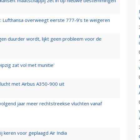
ansen: maatschappij zet in op nieuwe bestemmingen
er: Lufthansa overweegt eerste 777-9’s te weigeren
iegen duurder wordt, lijkt geen probleem voor de
ipzig zat vol met munitie'
lucht met Airbus A350-900 uit
 volgend jaar meer rechtstreekse vluchten vanaf
j keren voor geplaagd Air India