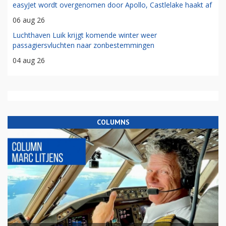
easyJet wordt overgenomen door Apollo, Castlelake haakt af
06 aug 26
Luchthaven Luik krijgt komende winter weer
passagiersvluchten naar zonbestemmingen
04 aug 26
COLUMNS