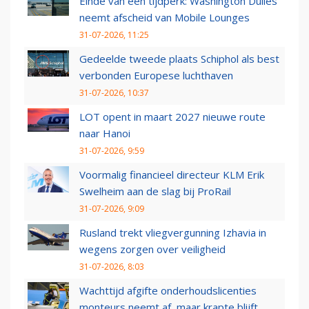
Einde van een tijdperk: Washington Dulles
neemt afscheid van Mobile Lounges
31-07-2026, 11:25
Gedeelde tweede plaats Schiphol als best
verbonden Europese luchthaven
31-07-2026, 10:37
LOT opent in maart 2027 nieuwe route
naar Hanoi
31-07-2026, 9:59
Voormalig financieel directeur KLM Erik
Swelheim aan de slag bij ProRail
31-07-2026, 9:09
Rusland trekt vliegvergunning Izhavia in
wegens zorgen over veiligheid
31-07-2026, 8:03
Wachttijd afgifte onderhoudslicenties
monteurs neemt af, maar krapte blijft