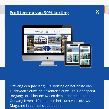
Overslaan
en
x
Digitaal Magazine
Registreer
Check in
naar
Profiteer nu van 30% korting
de
inhoud
gaan
Magazine
Podcasts
Vacatures
Toggl
naviga
Ontvang een jaar lang 30% korting op het beste van
Luchtvaartnieuws en Zakenreisnieuws. Krijg onbeperkt
toegang tot al het nieuws en de bijbehorende Apps.
AIRBUS VERHOOGT INKOOP
Ontvang tevens 12 maanden het Luchtvaartnieuws
BIJ INDIASE LEVERANCIERS
Magazine in de mail of op de mat.