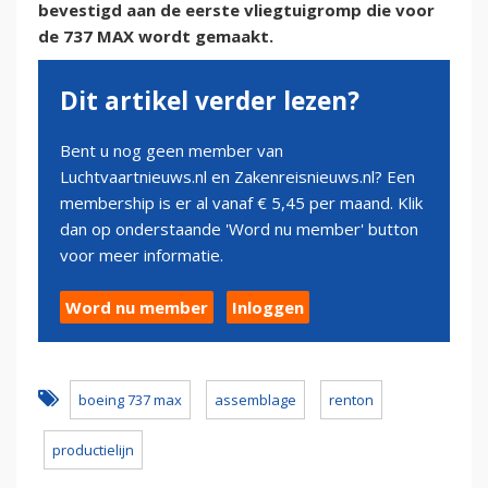
bevestigd aan de eerste vliegtuigromp die voor
de 737 MAX wordt gemaakt.
Dit artikel verder lezen?
Bent u nog geen member van
Luchtvaartnieuws.nl en Zakenreisnieuws.nl? Een
membership is er al vanaf € 5,45 per maand. Klik
dan op onderstaande 'Word nu member' button
voor meer informatie.
Word nu member
Inloggen
boeing 737 max
assemblage
renton
productielijn