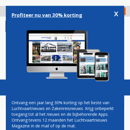
Overslaan
en
x
Digitaal Magazine
Registreer
Check in
naar
Profiteer nu van 30% korting
de
inhoud
gaan
Magazine
Podcasts
Vacatures
Toggl
naviga
Ontvang een jaar lang 30% korting op het beste van
Luchtvaartnieuws en Zakenreisnieuws. Krijg onbeperkt
toegang tot al het nieuws en de bijbehorende Apps.
BOEING GESTART MET BOUW
Ontvang tevens 12 maanden het Luchtvaartnieuws
EERSTE 737 MAX
Magazine in de mail of op de mat.