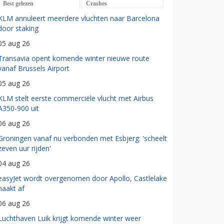
Best gelezen
Crashes
KLM annuleert meerdere vluchten naar Barcelona
door staking
05 aug 26
Transavia opent komende winter nieuwe route
vanaf Brussels Airport
05 aug 26
KLM stelt eerste commerciële vlucht met Airbus
A350-900 uit
06 aug 26
Groningen vanaf nu verbonden met Esbjerg: 'scheelt
zeven uur rijden'
04 aug 26
easyJet wordt overgenomen door Apollo, Castlelake
haakt af
06 aug 26
Luchthaven Luik krijgt komende winter weer