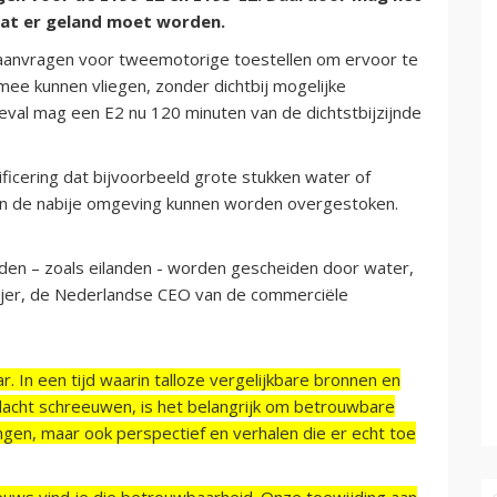
dat er geland moet worden.
anvragen voor tweemotorige toestellen om ervoor te
mee kunnen vliegen, zonder dichtbij mogelijke
t geval mag een E2 nu 120 minuten van de dichtstbijzijnde
icering dat bijvoorbeeld grote stukken water of
n de nabije omgeving kunnen worden overgestoken.
eden – zoals eilanden - worden gescheiden door water,
 Meijer, de Nederlandse CEO van de commerciële
r. In een tijd waarin talloze vergelijkbare bronnen en
acht schreeuwen, is het belangrijk om betrouwbare
ngen, maar ook perspectief en verhalen die er echt toe
ieuws vind je die betrouwbaarheid. Onze toewijding aan