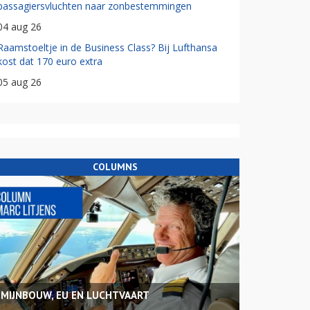
passagiersvluchten naar zonbestemmingen
04 aug 26
Raamstoeltje in de Business Class? Bij Lufthansa
kost dat 170 euro extra
05 aug 26
COLUMNS
MIJNBOUW, EU EN LUCHTVAART