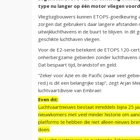
type nu langer op één motor vliegen voor
Vliegtuigbouwers kunnen ETOPS-goedkeuring a
zorgen dat gebruikers daar langere afstanden 
uitwijkluchthavens in de buurt te blijven. In di
geschikte luchthaven vliegen.
Voor de E2-serie betekent de ETOPS 120-certif
onherbergzame gebieden zonder luchthavens i
Dat bespaart tijd, brandstof en geld.
“Zeker voor Azië en de Pacific (waar veel gebi
red.) is dit een belangrijke stap”, zegt Arjan
luchtvaartdivisie van Embraer.
Even dit:
Luchtvaartnieuws bestaat inmiddels bijna 25 jaa
nieuwkomers met veel minder historie om aand
platforms te hebben die niet alleen nieuws bre
doen.
Bij Luchtvaartnieuws en zustersite Zakenreisn