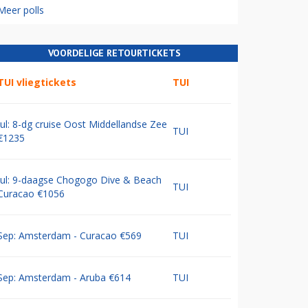
Meer polls
VOORDELIGE RETOURTICKETS
TUI vliegtickets
TUI
Jul: 8-dg cruise Oost Middellandse Zee
TUI
€1235
Jul: 9-daagse Chogogo Dive & Beach
TUI
Curacao €1056
Sep: Amsterdam - Curacao €569
TUI
Sep: Amsterdam - Aruba €614
TUI