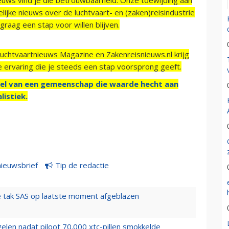
ijke nieuws over de luchtvaart- en (zaken)reisindustrie
raag een stap voor willen blijven.
Luchtvaartnieuws Magazine en Zakenreisnieuws.nl krijg
e ervaring die je steeds een stap voorsprong geeft.
el van een gemeenschap die waarde hecht aan
listiek.
nieuwsbrief
Tip de redactie
 tak SAS op laatste moment afgeblazen
elen nadat piloot 70.000 xtc-pillen smokkelde