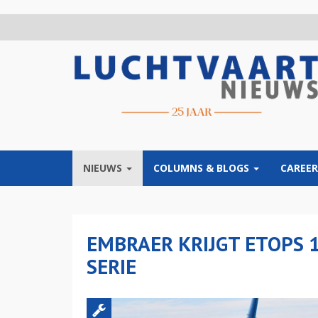
Overslaan
en
naar
de
inhoud
gaan
NIEUWS
COLUMNS & BLOGS
CAREER
EMBRAER KRIJGT ETOPS 1
SERIE