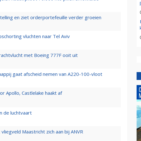
elling en ziet orderportefeuille verder groeien
chorting vluchten naar Tel Aviv
vrachtvlucht met Boeing 777F ooit uit
happij gaat afscheid nemen van A220-100-vloot
 Apollo, Castlelake haakt af
n de luchtvaart
t vliegveld Maastricht zich aan bij ANVR