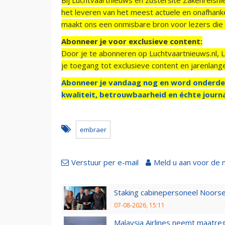
het leveren van het meest actuele en onafhankel
maakt ons een onmisbare bron voor lezers die g
Abonneer je voor exclusieve content:
Door je te abonneren op Luchtvaartnieuws.nl, 
je toegang tot exclusieve content en jarenlang
Abonneer je vandaag nog en word onderde
kwaliteit, betrouwbaarheid en échte journa
embraer
Verstuur per e-mail
Meld u aan voor de 
Staking cabinepersoneel Noorse
07-08-2026, 15:11
Malaysia Airlines neemt maatreg