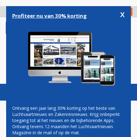
Overslaan
en
x
Digitaal Magazine
Registreer
Check in
naar
Profiteer nu van 30% korting
de
inhoud
gaan
Magazine
Podcasts
Vacatures
Toggl
naviga
Ontvang een jaar lang 30% korting op het beste van
Luchtvaartnieuws en Zakenreisnieuws. Krijg onbeperkt
toegang tot al het nieuws en de bijbehorende Apps.
FAILLISSEMENT REPUBLIC
Ontvang tevens 12 maanden het Luchtvaartnieuws
SCHAADT JAARCIJFERS
Magazine in de mail of op de mat.