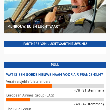
MIJNBOUW, EU EN LUCHTVAART
PARTNERS VAN LUCHTVAARTNIEUWS.NL!
POLL
WAT IS EEN GOEDE NIEUWE NAAM VOOR AIR FRANCE-KLM?
Verzin alsjeblieft iets anders
47% (81 stemmen)
European Airlines Group (EAG)
24% (42 stemmen)
The Blue Group