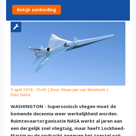
FLUISTERSTIL MAKEN
Bekijk aanbieding
5 april 2018 - 10:45 | Door:
Klaas-Jan van Woerkom
|
Foto: NASA
WASHINGTON - Supersonisch vliegen moet de
komende decennia weer werkelijkheid worden.
Ruimtevaartorganisatie NASA werkt al jaren aan
een dergelijk snel vliegtuig, maar heeft Lockheed-
Martin nu de opdracht gegeven het toestel ook