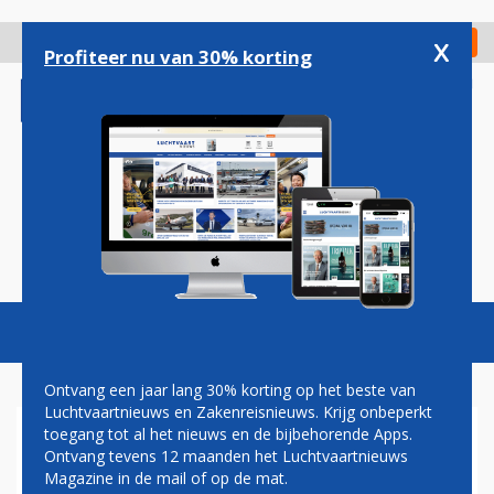
Overslaan
en
x
Digitaal Magazine
Registreer
Check in
naar
Profiteer nu van 30% korting
de
inhoud
gaan
Magazine
Podcasts
Vacatures
Toggl
naviga
Ontvang een jaar lang 30% korting op het beste van
Luchtvaartnieuws en Zakenreisnieuws. Krijg onbeperkt
toegang tot al het nieuws en de bijbehorende Apps.
NASA WIL SUPERSONISCH
Ontvang tevens 12 maanden het Luchtvaartnieuws
PASSAGIERSVLIEGTUIG
Magazine in de mail of op de mat.