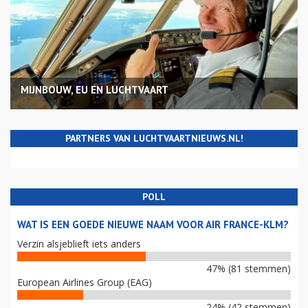
MIJNBOUW, EU EN LUCHTVAART
PARTNERS VAN LUCHTVAARTNIEUWS.NL!
POLL
WAT IS EEN GOEDE NIEUWE NAAM VOOR AIR FRANCE-KLM?
Verzin alsjeblieft iets anders
47% (81 stemmen)
European Airlines Group (EAG)
24% (42 stemmen)