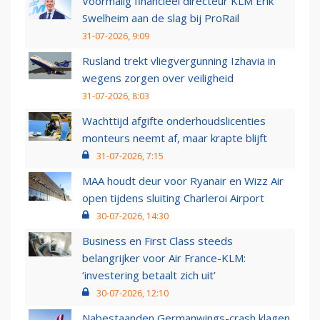
Voormalig financieel directeur KLM Erik
Swelheim aan de slag bij ProRail
31-07-2026, 9:09
Rusland trekt vliegvergunning Izhavia in
wegens zorgen over veiligheid
31-07-2026, 8:03
Wachttijd afgifte onderhoudslicenties
monteurs neemt af, maar krapte blijft
31-07-2026, 7:15
MAA houdt deur voor Ryanair en Wizz Air
open tijdens sluiting Charleroi Airport
30-07-2026, 14:30
Business en First Class steeds
belangrijker voor Air France-KLM:
‘investering betaalt zich uit’
30-07-2026, 12:10
Nabestaanden Germanwings-crash klagen