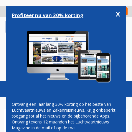
Overslaan
en
x
Digitaal Magazine
Registreer
Check in
naar
Profiteer nu van 30% korting
de
inhoud
gaan
Magazine
Podcasts
Vacatures
Toggl
naviga
Ontvang een jaar lang 30% korting op het beste van
Luchtvaartnieuws en Zakenreisnieuws. Krijg onbeperkt
toegang tot al het nieuws en de bijbehorende Apps.
NLR OPENT
Ontvang tevens 12 maanden het Luchtvaartnieuws
ONDERZOEKSCENTRUM VOOR
Magazine in de mail of op de mat.