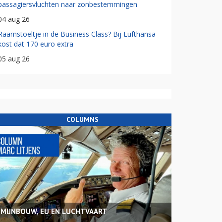
passagiersvluchten naar zonbestemmingen
04 aug 26
Raamstoeltje in de Business Class? Bij Lufthansa
kost dat 170 euro extra
05 aug 26
COLUMNS
MIJNBOUW, EU EN LUCHTVAART