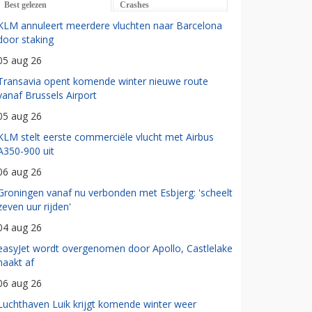
Best gelezen
Crashes
KLM annuleert meerdere vluchten naar Barcelona
door staking
05 aug 26
Transavia opent komende winter nieuwe route
vanaf Brussels Airport
05 aug 26
KLM stelt eerste commerciële vlucht met Airbus
A350-900 uit
06 aug 26
Groningen vanaf nu verbonden met Esbjerg: 'scheelt
zeven uur rijden'
04 aug 26
easyJet wordt overgenomen door Apollo, Castlelake
haakt af
06 aug 26
Luchthaven Luik krijgt komende winter weer