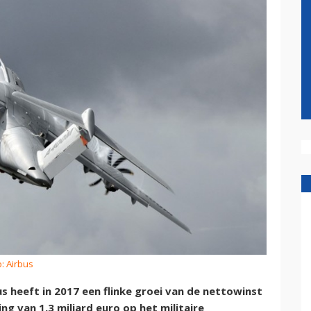
: Airbus
s heeft in 2017 een flinke groei van de nettowinst
ng van 1,3 miljard euro op het militaire