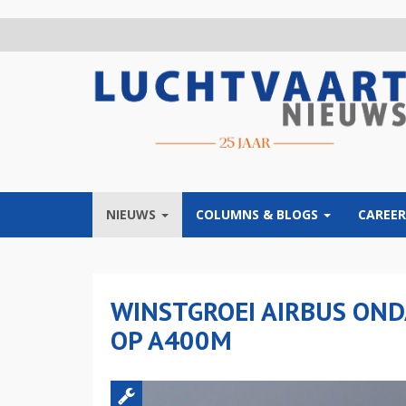
Overslaan
en
naar
de
inhoud
gaan
NIEUWS
COLUMNS & BLOGS
CAREER
WINSTGROEI AIRBUS OND
OP A400M