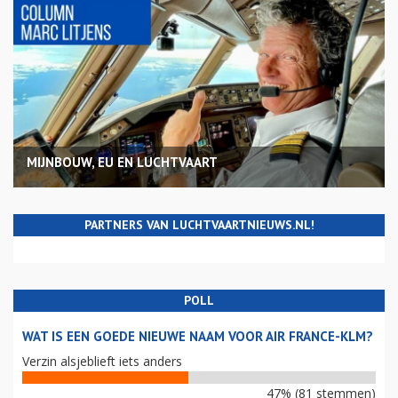
MIJNBOUW, EU EN LUCHTVAART
PARTNERS VAN LUCHTVAARTNIEUWS.NL!
POLL
WAT IS EEN GOEDE NIEUWE NAAM VOOR AIR FRANCE-KLM?
Verzin alsjeblieft iets anders
47% (81 stemmen)