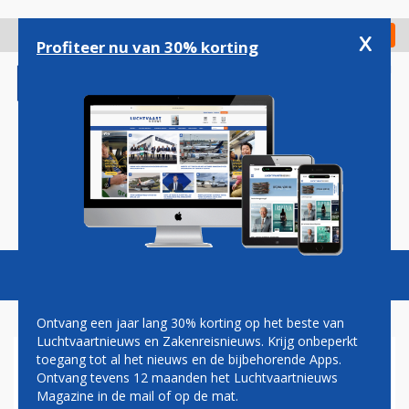
Overslaan
en
x
Digitaal Magazine
Registreer
Check in
naar
Profiteer nu van 30% korting
de
inhoud
gaan
Magazine
Podcasts
Vacatures
Toggl
naviga
Ontvang een jaar lang 30% korting op het beste van
Luchtvaartnieuws en Zakenreisnieuws. Krijg onbeperkt
toegang tot al het nieuws en de bijbehorende Apps.
A400M
Ontvang tevens 12 maanden het Luchtvaartnieuws
Magazine in de mail of op de mat.