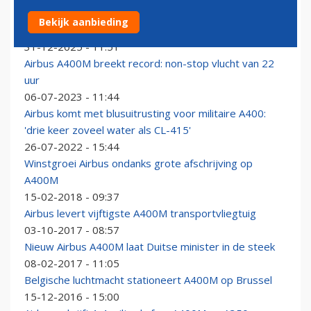
Spanje maakt uitzondering: Airbus mag Israëlische
Bekijk aanbieding
technologie gebruiken
31-12-2025 - 11:51
Airbus A400M breekt record: non-stop vlucht van 22
uur
06-07-2023 - 11:44
Airbus komt met blusuitrusting voor militaire A400:
'drie keer zoveel water als CL-415'
26-07-2022 - 15:44
Winstgroei Airbus ondanks grote afschrijving op
A400M
15-02-2018 - 09:37
Airbus levert vijftigste A400M transportvliegtuig
03-10-2017 - 08:57
Nieuw Airbus A400M laat Duitse minister in de steek
08-02-2017 - 11:05
Belgische luchtmacht stationeert A400M op Brussel
15-12-2016 - 15:00