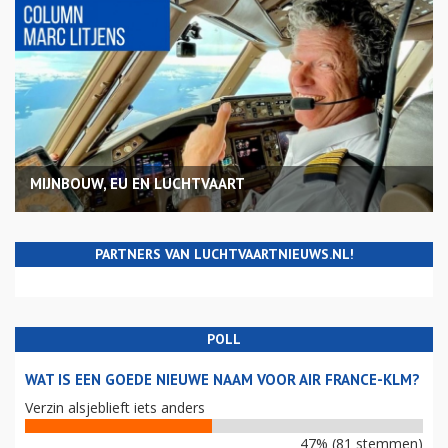
MIJNBOUW, EU EN LUCHTVAART
PARTNERS VAN LUCHTVAARTNIEUWS.NL!
POLL
WAT IS EEN GOEDE NIEUWE NAAM VOOR AIR FRANCE-KLM?
Verzin alsjeblieft iets anders
47% (81 stemmen)