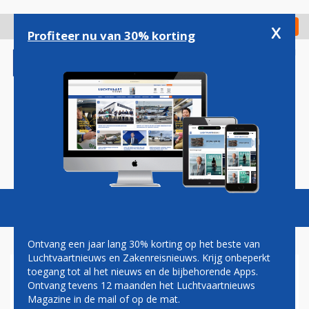
Overslaan
en
x
Digitaal Magazine
Registreer
Check in
naar
Profiteer nu van 30% korting
de
inhoud
gaan
Magazine
Podcasts
Vacatures
Toggl
naviga
Ontvang een jaar lang 30% korting op het beste van
Luchtvaartnieuws en Zakenreisnieuws. Krijg onbeperkt
toegang tot al het nieuws en de bijbehorende Apps.
WTO: BOEING VOLDOET
Ontvang tevens 12 maanden het Luchtvaartnieuws
GROTENDEELS AAN REGELS
Magazine in de mail of op de mat.