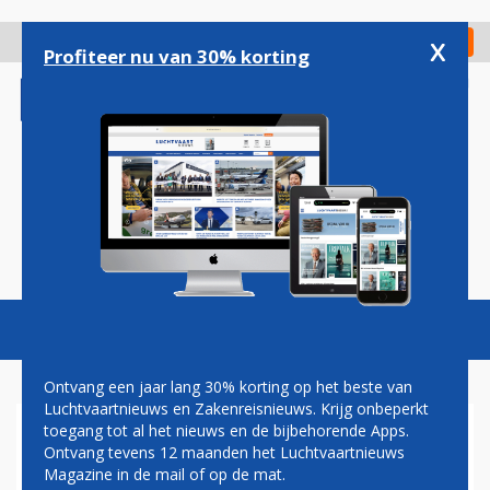
Overslaan
en
x
Digitaal Magazine
Registreer
Check in
naar
Profiteer nu van 30% korting
de
inhoud
gaan
Magazine
Podcasts
Vacatures
Toggl
naviga
Ontvang een jaar lang 30% korting op het beste van
Luchtvaartnieuws en Zakenreisnieuws. Krijg onbeperkt
toegang tot al het nieuws en de bijbehorende Apps.
DRIE MISSONI HOTELS VOOR
Ontvang tevens 12 maanden het Luchtvaartnieuws
REZIDOR SAS IN EUROPA EN
Magazine in de mail of op de mat.