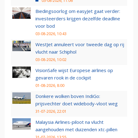
03-08-2026, 11:06
Biedingsoorlog om easyJet gaat verder:
investeerders krijgen dezelfde deadline
voor bod
03-08-2026, 10:43
WestJet annuleert voor tweede dag op rij
vlucht naar Schiphol
03-08-2026, 10:02
VisionSafe wijst Europese airlines op
gevaren rook in de cockpit
01-08-2026, 8:00
Donkere wolken boven IndiGo:
prijsvechter doet widebody-vloot weg
31-07-2026, 22:01
Malaysia Airlines-piloot na vlucht
aangehouden met duizenden xtc-pillen
31-07-2026, 13:55