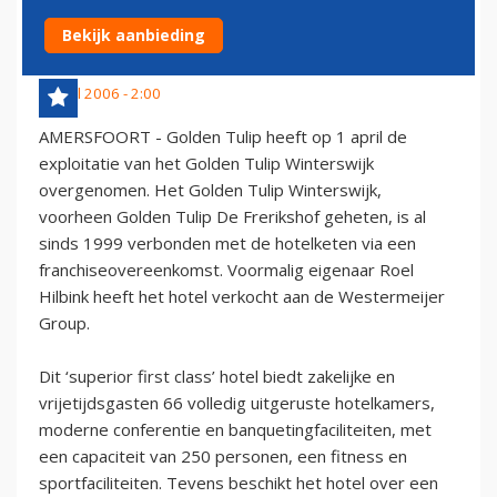
WINTERSWIJK OVER
Bekijk aanbieding
4 april 2006 - 2:00
AMERSFOORT - Golden Tulip heeft op 1 april de
exploitatie van het Golden Tulip Winterswijk
overgenomen. Het Golden Tulip Winterswijk,
voorheen Golden Tulip De Frerikshof geheten, is al
sinds 1999 verbonden met de hotelketen via een
franchiseovereenkomst. Voormalig eigenaar Roel
Hilbink heeft het hotel verkocht aan de Westermeijer
Group.
Dit ‘superior first class’ hotel biedt zakelijke en
vrijetijdsgasten 66 volledig uitgeruste hotelkamers,
moderne conferentie en banquetingfaciliteiten, met
een capaciteit van 250 personen, een fitness en
sportfaciliteiten. Tevens beschikt het hotel over een