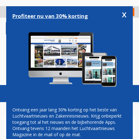
Overslaan
en
x
Digitaal Magazine
Registreer
Check in
naar
Profiteer nu van 30% korting
de
inhoud
gaan
Magazine
Podcasts
Vacatures
Toggl
naviga
Ontvang een jaar lang 30% korting op het beste van
Luchtvaartnieuws en Zakenreisnieuws. Krijg onbeperkt
toegang tot al het nieuws en de bijbehorende Apps.
GOLDEN TULIP NEEMT
Ontvang tevens 12 maanden het Luchtvaartnieuws
EXPLOITATIE VAN VESTIGING
Magazine in de mail of op de mat.