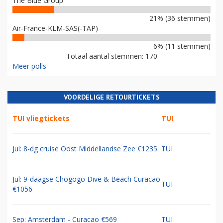
The Blue Group
21% (36 stemmen)
Air-France-KLM-SAS(-TAP)
6% (11 stemmen)
Totaal aantal stemmen: 170
Meer polls
VOORDELIGE RETOURTICKETS
TUI vliegtickets
TUI
Jul: 8-dg cruise Oost Middellandse Zee €1235
TUI
Jul: 9-daagse Chogogo Dive & Beach Curacao
TUI
€1056
Sep: Amsterdam - Curacao €569
TUI