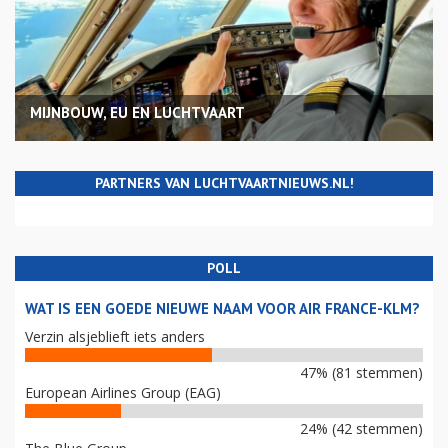
MIJNBOUW, EU EN LUCHTVAART
PARTNERS VAN LUCHTVAARTNIEUWS.NL!
POLL
WAT IS EEN GOEDE NIEUWE NAAM VOOR AIR FRANCE-KLM?
Verzin alsjeblieft iets anders
47% (81 stemmen)
European Airlines Group (EAG)
24% (42 stemmen)