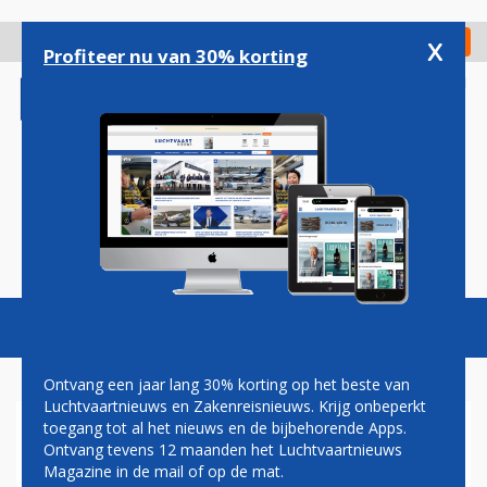
Overslaan
en
x
Digitaal Magazine
Registreer
Check in
naar
Profiteer nu van 30% korting
de
inhoud
gaan
Magazine
Podcasts
Vacatures
Toggl
naviga
Ontvang een jaar lang 30% korting op het beste van
Luchtvaartnieuws en Zakenreisnieuws. Krijg onbeperkt
toegang tot al het nieuws en de bijbehorende Apps.
MOVENPICK HOTELS OPENT
Ontvang tevens 12 maanden het Luchtvaartnieuws
IN 2008 EERSTE VESTIGING
Magazine in de mail of op de mat.