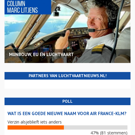
MIJNBOUW, EU EN LUCHTVAART
PARTNERS VAN LUCHTVAARTNIEUWS.NL!
POLL
WAT IS EEN GOEDE NIEUWE NAAM VOOR AIR FRANCE-KLM?
Verzin alsjeblieft iets anders
47% (81 stemmen)