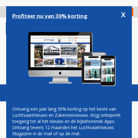
Overslaan
en
x
Digitaal Magazine
Registreer
Check in
naar
Profiteer nu van 30% korting
de
inhoud
gaan
Magazine
Podcasts
Vacatures
Toggl
naviga
Ontvang een jaar lang 30% korting op het beste van
Luchtvaartnieuws en Zakenreisnieuws. Krijg onbeperkt
toegang tot al het nieuws en de bijbehorende Apps.
SHERATON HOTELS
Ontvang tevens 12 maanden het Luchtvaartnieuws
SCHIPHOL EN ZAVENTEM IN
Magazine in de mail of op de mat.