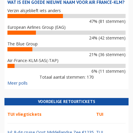
WAT IS EEN GOEDE NIEUWE NAAM VOOR AIR FRANCE-KLM?
Verzin alsjeblieft iets anders
47% (81 stemmen)
European Airlines Group (EAG)
24% (42 stemmen)
The Blue Group
21% (36 stemmen)
Air-France-KLM-SAS(-TAP)
6% (11 stemmen)
Totaal aantal stemmen: 170
Meer polls
VOORDELIGE RETOURTICKETS
TUI vliegtickets
TUI
Jul: 8-dg cruise Oost Middellandse Zee €1235
TUI