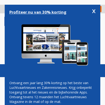
Overslaan
en
x
Digitaal Magazine
Registreer
Check in
naar
Profiteer nu van 30% korting
de
inhoud
gaan
Magazine
Podcasts
Vacatures
Toggl
naviga
Ontvang een jaar lang 30% korting op het beste van
Luchtvaartnieuws en Zakenreisnieuws. Krijg onbeperkt
toegang tot al het nieuws en de bijbehorende Apps.
STARWOOD HOTELS
Ontvang tevens 12 maanden het Luchtvaartnieuws
ONTWIKKELT W HOTEL IN
Magazine in de mail of op de mat.