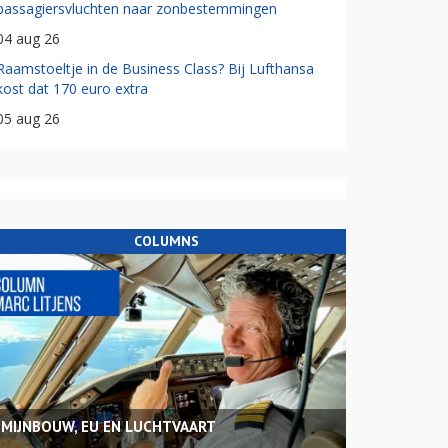
passagiersvluchten naar zonbestemmingen
04 aug 26
Raamstoeltje in de Business Class? Bij Lufthansa
kost dat 170 euro extra
05 aug 26
COLUMNS
MIJNBOUW, EU EN LUCHTVAART