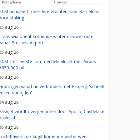
Best gelezen
Crashes
KLM annuleert meerdere vluchten naar Barcelona
door staking
05 aug 26
Transavia opent komende winter nieuwe route
vanaf Brussels Airport
05 aug 26
KLM stelt eerste commerciële vlucht met Airbus
A350-900 uit
06 aug 26
Groningen vanaf nu verbonden met Esbjerg: 'scheelt
zeven uur rijden'
04 aug 26
easyJet wordt overgenomen door Apollo, Castlelake
haakt af
06 aug 26
Luchthaven Luik krijgt komende winter weer