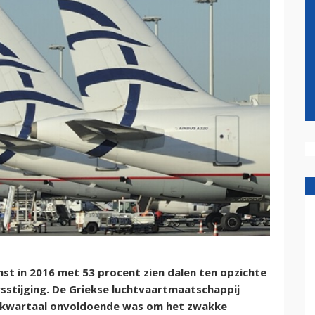
st in 2016 met 53 procent zien dalen ten opzichte
sstijging. De Griekse luchtvaartmaatschappij
e kwartaal onvoldoende was om het zwakke