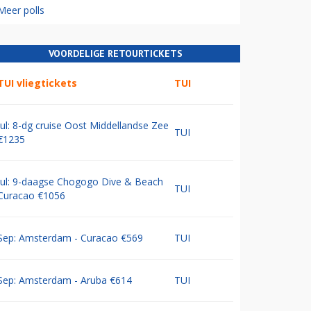
Meer polls
VOORDELIGE RETOURTICKETS
TUI vliegtickets
TUI
Jul: 8-dg cruise Oost Middellandse Zee
TUI
€1235
Jul: 9-daagse Chogogo Dive & Beach
TUI
Curacao €1056
Sep: Amsterdam - Curacao €569
TUI
Sep: Amsterdam - Aruba €614
TUI