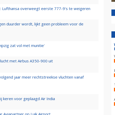
er: Lufthansa overweegt eerste 777-9’s te weigeren
iegen duurder wordt, lijkt geen probleem voor de
ipzig zat vol met munitie'
lucht met Airbus A350-900 uit
 volgend jaar meer rechtstreekse vluchten vanaf
j keren voor geplaagd Air India
r Aviapartner op Luik Airport