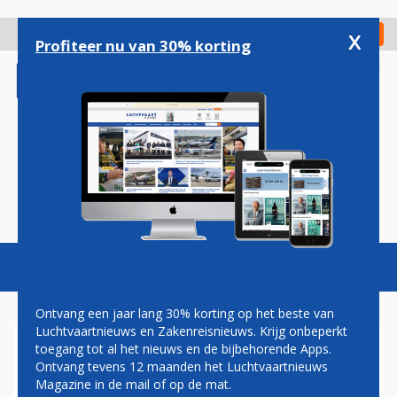
Overslaan
en
x
Digitaal Magazine
Registreer
Check in
naar
Profiteer nu van 30% korting
de
inhoud
gaan
Magazine
Podcasts
Vacatures
Toggl
naviga
Ontvang een jaar lang 30% korting op het beste van
Luchtvaartnieuws en Zakenreisnieuws. Krijg onbeperkt
toegang tot al het nieuws en de bijbehorende Apps.
AEROFLOT VERMINDERT
Ontvang tevens 12 maanden het Luchtvaartnieuws
AANTAL VLUCHTEN
Magazine in de mail of op de mat.