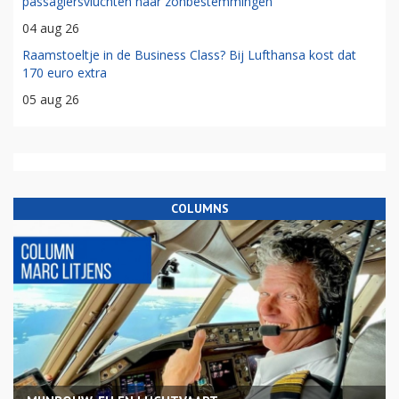
passagiersvluchten naar zonbestemmingen
04 aug 26
Raamstoeltje in de Business Class? Bij Lufthansa kost dat
170 euro extra
05 aug 26
COLUMNS