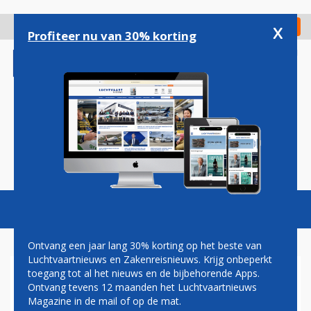
Overslaan
en
x
Digitaal Magazine
Registreer
Check in
naar
Profiteer nu van 30% korting
de
inhoud
gaan
Magazine
Podcasts
Vacatures
Toggl
naviga
Ontvang een jaar lang 30% korting op het beste van
Luchtvaartnieuws en Zakenreisnieuws. Krijg onbeperkt
toegang tot al het nieuws en de bijbehorende Apps.
AEROMEXICO VERLAAT
Ontvang tevens 12 maanden het Luchtvaartnieuws
CHAPTER 11 EN WIL WEER
Magazine in de mail of op de mat.