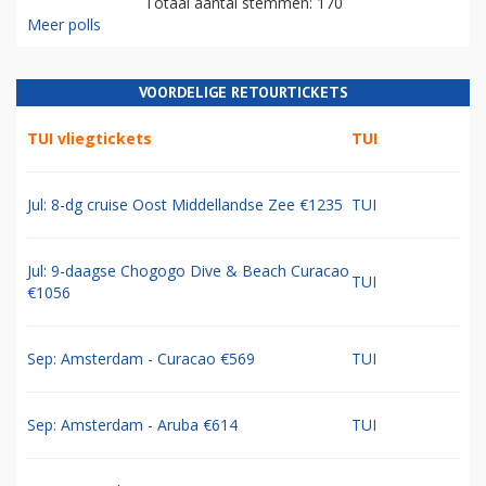
Totaal aantal stemmen: 170
Meer polls
VOORDELIGE RETOURTICKETS
TUI vliegtickets
TUI
Jul: 8-dg cruise Oost Middellandse Zee €1235
TUI
Jul: 9-daagse Chogogo Dive & Beach Curacao
TUI
€1056
Sep: Amsterdam - Curacao €569
TUI
Sep: Amsterdam - Aruba €614
TUI