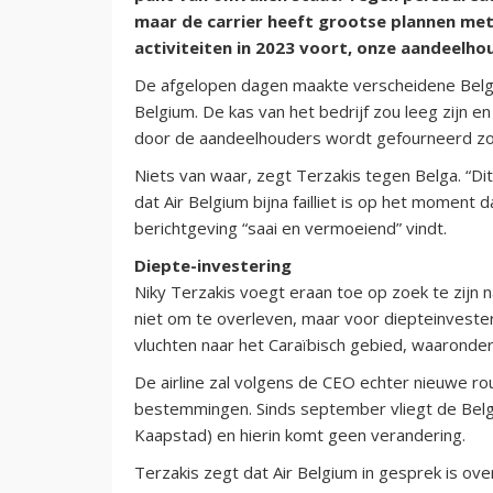
maar de carrier heeft grootse plannen met
activiteiten in 2023 voort, onze aandeelhou
De afgelopen dagen maakte verscheidene Belg
Belgium. De kas van het bedrijf zou leeg zijn en
door de aandeelhouders wordt gefourneerd zou 
Niets van waar, zegt Terzakis tegen Belga. “Dit
dat Air Belgium bijna failliet is op het moment 
berichtgeving “saai en vermoeiend” vindt.
Diepte-investering
Niky Terzakis voegt eraan toe op zoek te zijn n
niet om te overleven, maar voor diepteinveste
vluchten naar het Caraïbisch gebied, waaronder
De airline zal volgens de CEO echter nieuwe r
bestemmingen. Sinds september vliegt de Belgi
Kaapstad) en hierin komt geen verandering.
Terzakis zegt dat Air Belgium in gesprek is o