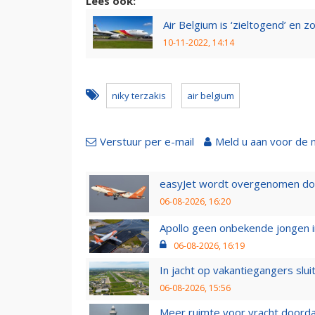
Lees ook:
Air Belgium is ‘zieltogend’ en 
10-11-2022, 14:14
niky terzakis
air belgium
Verstuur per e-mail
Meld u aan voor de 
easyJet wordt overgenomen door
06-08-2026, 16:20
Apollo geen onbekende jongen i
06-08-2026, 16:19
In jacht op vakantiegangers slui
06-08-2026, 15:56
Meer ruimte voor vracht doorda