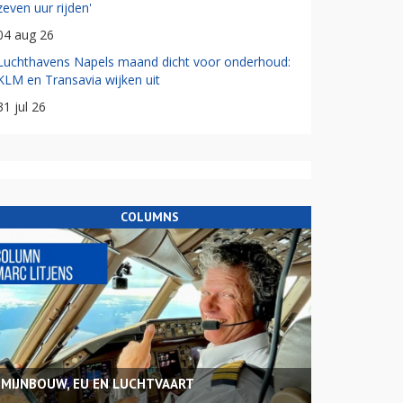
zeven uur rijden'
04 aug 26
Luchthavens Napels maand dicht voor onderhoud:
KLM en Transavia wijken uit
31 jul 26
COLUMNS
MIJNBOUW, EU EN LUCHTVAART