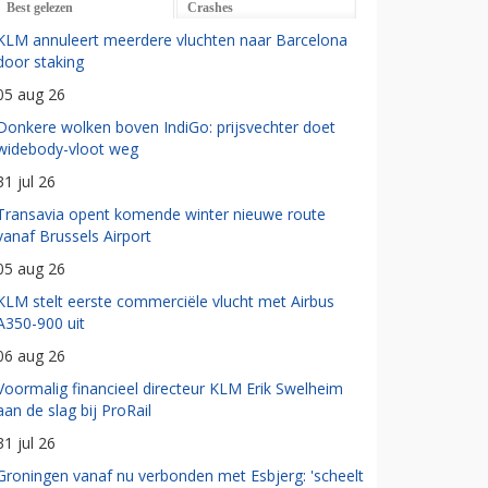
Best gelezen
Crashes
KLM annuleert meerdere vluchten naar Barcelona
door staking
05 aug 26
Donkere wolken boven IndiGo: prijsvechter doet
widebody-vloot weg
31 jul 26
Transavia opent komende winter nieuwe route
vanaf Brussels Airport
05 aug 26
KLM stelt eerste commerciële vlucht met Airbus
A350-900 uit
06 aug 26
Voormalig financieel directeur KLM Erik Swelheim
aan de slag bij ProRail
31 jul 26
Groningen vanaf nu verbonden met Esbjerg: 'scheelt