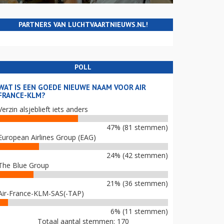
PARTNERS VAN LUCHTVAARTNIEUWS.NL!
POLL
WAT IS EEN GOEDE NIEUWE NAAM VOOR AIR
FRANCE-KLM?
Verzin alsjeblieft iets anders
47% (81 stemmen)
European Airlines Group (EAG)
24% (42 stemmen)
The Blue Group
21% (36 stemmen)
Air-France-KLM-SAS(-TAP)
6% (11 stemmen)
Totaal aantal stemmen: 170