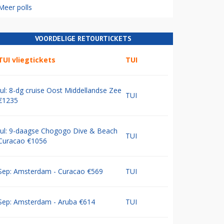
Meer polls
VOORDELIGE RETOURTICKETS
TUI vliegtickets
TUI
Jul: 8-dg cruise Oost Middellandse Zee
TUI
€1235
Jul: 9-daagse Chogogo Dive & Beach
TUI
Curacao €1056
Sep: Amsterdam - Curacao €569
TUI
Sep: Amsterdam - Aruba €614
TUI