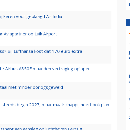
j keren voor geplaagd Air India
r Aviapartner op Luik Airport
ss? Bij Lufthansa kost dat 170 euro extra
rste Airbus A350F maanden vertraging oplopen
wartaal met minder oorlogsgeweld
 steeds begin 2027, maar maatschappij heeft ook plan
tsnapt aan aanslag op luchthaven Leipzig