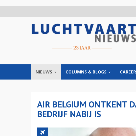
Overslaan
en
naar
de
inhoud
gaan
NIEUWS
COLUMNS & BLOGS
CAREER
AIR BELGIUM ONTKENT D
BEDRIJF NABIJ IS