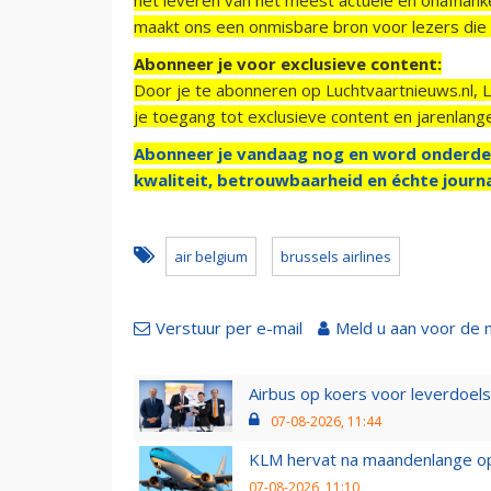
maakt ons een onmisbare bron voor lezers die g
Abonneer je voor exclusieve content:
Door je te abonneren op Luchtvaartnieuws.nl, 
je toegang tot exclusieve content en jarenlang
Abonneer je vandaag nog en word onderde
kwaliteit, betrouwbaarheid en échte journa
air belgium
brussels airlines
Verstuur per e-mail
Meld u aan voor de 
Airbus op koers voor leverdoelst
07-08-2026, 11:44
KLM hervat na maandenlange ops
07-08-2026, 11:10