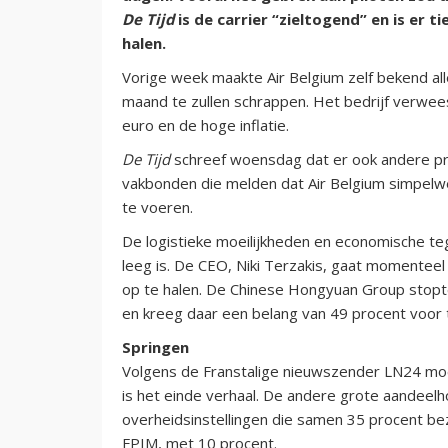
De Tijd
is de carrier “zieltogend” en is er t
halen.
Vorige week maakte Air Belgium zelf bekend all
maand te zullen schrappen. Het bedrijf verwees 
euro en de hoge inflatie.
De Tijd
schreef woensdag dat er ook andere pro
vakbonden die melden dat Air Belgium simpelwe
te voeren.
De logistieke moeilijkheden en economische te
leeg is. De CEO, Niki Terzakis, gaat momentee
op te halen. De Chinese Hongyuan Group stopte
en kreeg daar een belang van 49 procent voor t
Springen
Volgens de Franstalige nieuwszender LN24 moet 
is het einde verhaal. De andere grote aandeel
overheidsinstellingen die samen 35 procent bez
FPIM, met 10 procent.