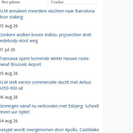
Best gelezen
Crashes
KLM annuleert meerdere vluchten naar Barcelona
door staking
05 aug 26
Donkere wolken boven IndiGo: prijsvechter doet
widebody-vloot weg
31 jul 26
Transavia opent komende winter nieuwe route
vanaf Brussels Airport
05 aug 26
KLM stelt eerste commerciële vlucht met Airbus
A350-900 uit
06 aug 26
Groningen vanaf nu verbonden met Esbjerg: 'scheelt
zeven uur rijden'
04 aug 26
easyJet wordt overgenomen door Apollo, Castlelake