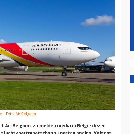
de
| Foto: Air Belgium
 Air Belgium, zo melden media in België dezer
de luchtvaartmaatschappij parten spelen. Volgens