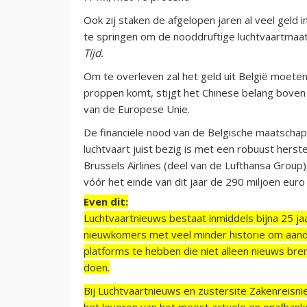
Ook zij staken de afgelopen jaren al veel geld 
te springen om de nooddruftige luchtvaartmaats
Tijd.
Om te overleven zal het geld uit België moete
proppen komt, stijgt het Chinese belang boven
van de Europese Unie.
De financiële nood van de Belgische maatschap
luchtvaart juist bezig is met een robuust herst
Brussels Airlines (deel van de Lufthansa Group)
vóór het einde van dit jaar de 290 miljoen eur
Even dit:
Luchtvaartnieuws bestaat inmiddels bijna 25 jaa
nieuwkomers met veel minder historie om aand
platforms te hebben die niet alleen nieuws bre
doen.
Bij Luchtvaartnieuws en zustersite Zakenreisn
het leveren van het meest actuele en onafhankel