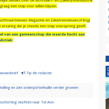
raag een stap voor willen blijven.
Luchtvaartnieuws Magazine en Zakenreisnieuws.nl krijg
e ervaring die je steeds een stap voorsprong geeft.
el van een gemeenschap die waarde hecht aan
listiek.
nieuwsbrief
Tip de redactie
elling en ziet orderportefeuille verder groeien
chorting vluchten naar Tel Aviv