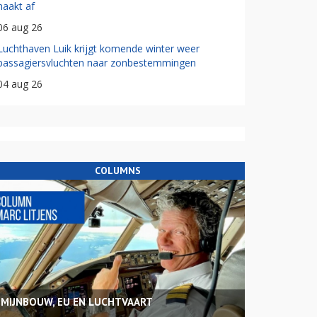
haakt af
06 aug 26
Luchthaven Luik krijgt komende winter weer
passagiersvluchten naar zonbestemmingen
04 aug 26
COLUMNS
MIJNBOUW, EU EN LUCHTVAART