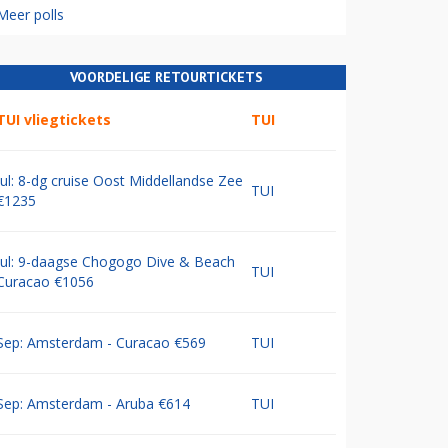
Meer polls
VOORDELIGE RETOURTICKETS
TUI vliegtickets
TUI
Jul: 8-dg cruise Oost Middellandse Zee
TUI
€1235
Jul: 9-daagse Chogogo Dive & Beach
TUI
Curacao €1056
Sep: Amsterdam - Curacao €569
TUI
Sep: Amsterdam - Aruba €614
TUI