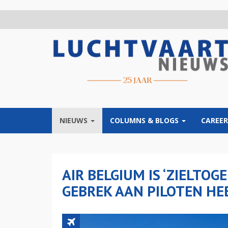
Overslaan
en
naar
de
inhoud
gaan
NIEUWS
COLUMNS & BLOGS
CAREER
AIR BELGIUM IS ‘ZIELTOG
GEBREK AAN PILOTEN HE