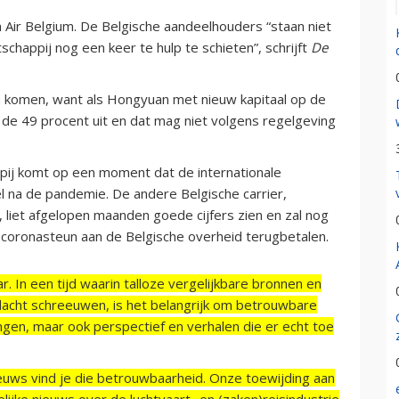
in Air Belgium. De Belgische aandeelhouders “staan niet
chappij nog een keer te hulp te schieten”, schrijft
De
n komen, want als Hongyuan met nieuw kapitaal op de
 de 49 procent uit en dat mag niet volgens regelgeving
pij komt op een moment dat de internationale
el na de pandemie. De andere Belgische carrier,
, liet afgelopen maanden goede cijfers zien en zal nog
o coronasteun aan de Belgische overheid terugbetalen.
r. In een tijd waarin talloze vergelijkbare bronnen en
acht schreeuwen, is het belangrijk om betrouwbare
ngen, maar ook perspectief en verhalen die er echt toe
ieuws vind je die betrouwbaarheid. Onze toewijding aan
ijke nieuws over de luchtvaart- en (zaken)reisindustrie