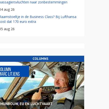
passagiersvluchten naar zonbestemmingen
04 aug 26
Raamstoeltje in de Business Class? Bij Lufthansa
kost dat 170 euro extra
05 aug 26
COLUMNS
MIJNBOUW, EU EN LUCHTVAART