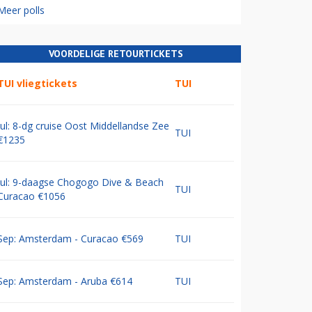
Meer polls
VOORDELIGE RETOURTICKETS
TUI vliegtickets
TUI
Jul: 8-dg cruise Oost Middellandse Zee
TUI
€1235
Jul: 9-daagse Chogogo Dive & Beach
TUI
Curacao €1056
Sep: Amsterdam - Curacao €569
TUI
Sep: Amsterdam - Aruba €614
TUI