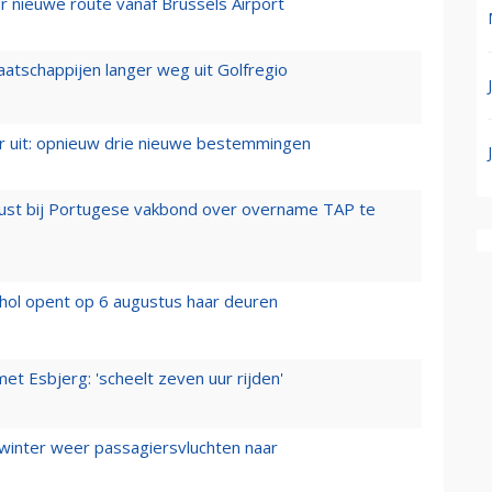
 nieuwe route vanaf Brussels Airport
aatschappijen langer weg uit Golfregio
er uit: opnieuw drie nieuwe bestemmingen
rust bij Portugese vakbond over overname TAP te
hol opent op 6 augustus haar deuren
t Esbjerg: 'scheelt zeven uur rijden'
 winter weer passagiersvluchten naar