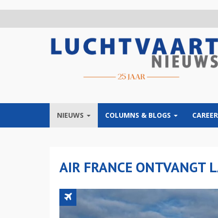
Overslaan
en
naar
de
inhoud
gaan
NIEUWS
COLUMNS & BLOGS
CAREER
AIR FRANCE ONTVANGT L