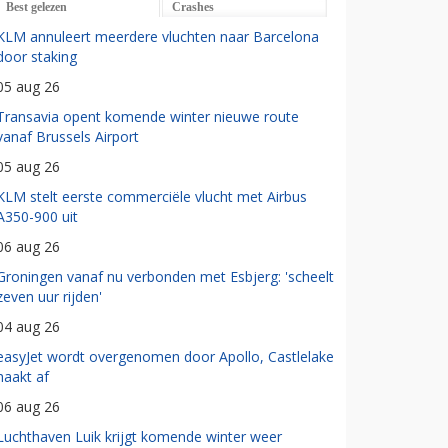
Best gelezen
Crashes
KLM annuleert meerdere vluchten naar Barcelona
door staking
05 aug 26
Transavia opent komende winter nieuwe route
vanaf Brussels Airport
05 aug 26
KLM stelt eerste commerciële vlucht met Airbus
A350-900 uit
06 aug 26
Groningen vanaf nu verbonden met Esbjerg: 'scheelt
zeven uur rijden'
04 aug 26
easyJet wordt overgenomen door Apollo, Castlelake
haakt af
06 aug 26
Luchthaven Luik krijgt komende winter weer