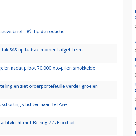
nieuwsbrief
Tip de redactie
 tak SAS op laatste moment afgeblazen
elen nadat piloot 70.000 xtc-pillen smokkelde
elling en ziet orderportefeuille verder groeien
chorting vluchten naar Tel Aviv
vrachtvlucht met Boeing 777F ooit uit