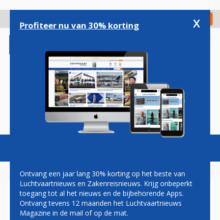
Overslaan
en
x
Digitaal Magazine
Registreer
Check in
naar
Profiteer nu van 30% korting
de
inhoud
gaan
Magazine
Podcasts
Vacatures
Toggl
naviga
Ontvang een jaar lang 30% korting op het beste van
Luchtvaartnieuws en Zakenreisnieuws. Krijg onbeperkt
toegang tot al het nieuws en de bijbehorende Apps.
AIR FRANCE SCHRAPT
Ontvang tevens 12 maanden het Luchtvaartnieuws
VLUCHTEN WEGENS STAKING
Magazine in de mail of op de mat.