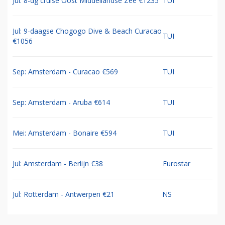
Jul: 8-dg cruise Oost Middellandse Zee €1235
TUI
Jul: 9-daagse Chogogo Dive & Beach Curacao
TUI
€1056
Sep: Amsterdam - Curacao €569
TUI
Sep: Amsterdam - Aruba €614
TUI
Mei: Amsterdam - Bonaire €594
TUI
Jul: Amsterdam - Berlijn €38
Eurostar
Jul: Rotterdam - Antwerpen €21
NS