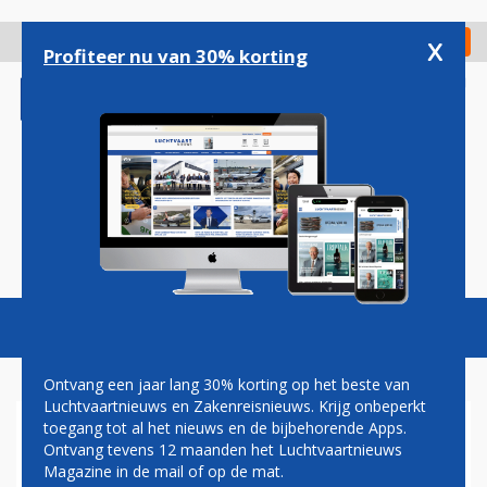
Overslaan
en
x
Digitaal Magazine
Registreer
Check in
naar
Profiteer nu van 30% korting
de
inhoud
gaan
Magazine
Podcasts
Vacatures
Toggl
naviga
Ontvang een jaar lang 30% korting op het beste van
Luchtvaartnieuws en Zakenreisnieuws. Krijg onbeperkt
toegang tot al het nieuws en de bijbehorende Apps.
AIR FRANCE VANAF MEI NAAR
Ontvang tevens 12 maanden het Luchtvaartnieuws
SAOEDI-ARABIË
Magazine in de mail of op de mat.