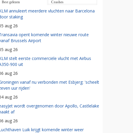
Best gelezen
Crashes
KLM annuleert meerdere vluchten naar Barcelona
door staking
05 aug 26
Transavia opent komende winter nieuwe route
vanaf Brussels Airport
05 aug 26
KLM stelt eerste commerciële vlucht met Airbus
A350-900 uit
06 aug 26
Groningen vanaf nu verbonden met Esbjerg: 'scheelt
zeven uur rijden'
04 aug 26
easyJet wordt overgenomen door Apollo, Castlelake
haakt af
06 aug 26
Luchthaven Luik krijgt komende winter weer