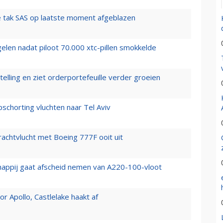
 tak SAS op laatste moment afgeblazen
elen nadat piloot 70.000 xtc-pillen smokkelde
elling en ziet orderportefeuille verder groeien
chorting vluchten naar Tel Aviv
vrachtvlucht met Boeing 777F ooit uit
happij gaat afscheid nemen van A220-100-vloot
 Apollo, Castlelake haakt af