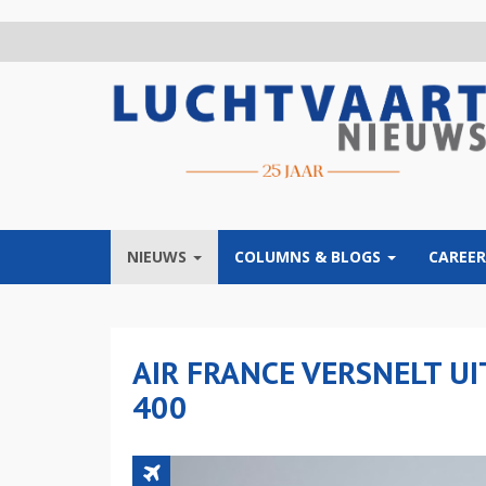
Overslaan
en
naar
de
inhoud
gaan
NIEUWS
COLUMNS & BLOGS
CAREER
AIR FRANCE VERSNELT UI
400