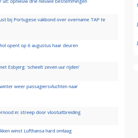
er uit: opnieuw drie nieuwe bestemmingen
rust bij Portugese vakbond over overname TAP te
hol opent op 6 augustus haar deuren
t Esbjerg: 'scheelt zeven uur rijden'
 winter weer passagiersvluchten naar
ernood in: streep door vlootuitbreiding
ukken winst Lufthansa hard omlaag