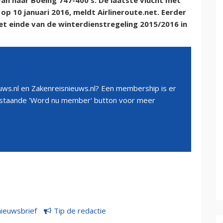
 van haar Boeing 747-400's. De laatste vlucht met
op 10 januari 2016, meldt Airlineroute.net. Eerder
et einde van de winterdienstregeling 2015/2016 in
ws.nl en Zakenreisnieuws.nl? Een membership is er
erstaande 'Word nu member' button voor meer
nieuwsbrief
Tip de redactie