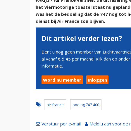
PARIJS - Air France versnelt de uitfasering
het viermotorige toestel staat nu gepland 
was het de bedoeling dat de 747 nog tot h
dienst bij Air France zou blijven.
Dit artikel verder lezen?
Bent u nog geen member van Luchtvaartnieu
al vanaf € 5,45 per maand. Klik dan op ond
informatie.
Word nu member
Inloggen
air france
boeing 747-400
Verstuur per e-mail
Meld u aan voor de 