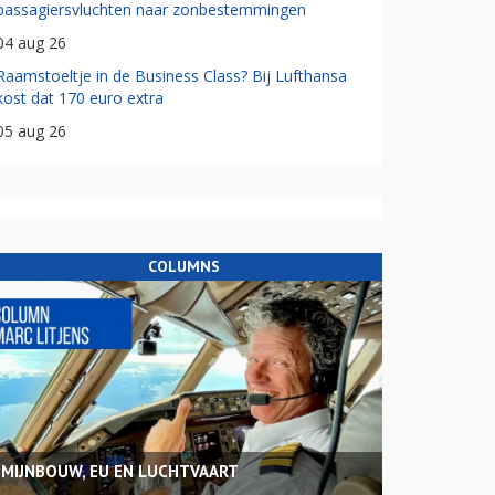
passagiersvluchten naar zonbestemmingen
04 aug 26
Raamstoeltje in de Business Class? Bij Lufthansa
kost dat 170 euro extra
05 aug 26
COLUMNS
MIJNBOUW, EU EN LUCHTVAART