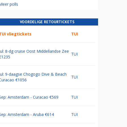
Meer polls
VOORDELIGE RETOURTICKETS
TUI vliegtickets
TUI
Jul: 8-dg cruise Oost Middellandse Zee
TUI
€1235
Jul: 9-daagse Chogogo Dive & Beach
TUI
Curacao €1056
Sep: Amsterdam - Curacao €569
TUI
Sep: Amsterdam - Aruba €614
TUI