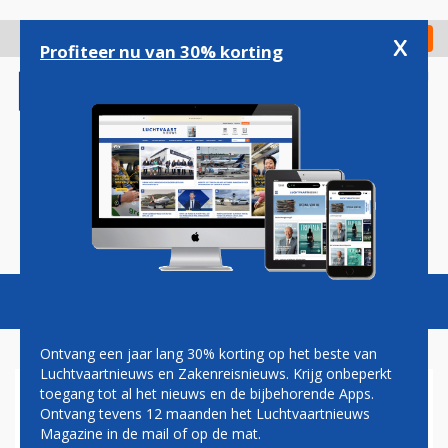
Overslaan
en
x
Digitaal Magazine
Registreer
Check in
naar
Profiteer nu van 30% korting
de
inhoud
gaan
Magazine
Podcasts
Vacatures
Toggl
naviga
Ontvang een jaar lang 30% korting op het beste van
Luchtvaartnieuws en Zakenreisnieuws. Krijg onbeperkt
toegang tot al het nieuws en de bijbehorende Apps.
BOEING 747-400
Ontvang tevens 12 maanden het Luchtvaartnieuws
Magazine in de mail of op de mat.