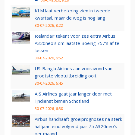
30-07-2026, 9:29
KLM laat verbetering zien in tweede
kwartaal, maar de weg is nog lang
30-07-2026, 8:22
Icelandair tekent voor zes extra Airbus
A320neo's om laatste Boeing 757's af te
lossen
30-07-2026, 6:52
US-Bangla Airlines aan vooravond van
grootste vlootuitbreiding ooit
30-07-2026, 6:45
AIS Airlines gaat jaar langer door met
lijndienst binnen Schotland
30-07-2026, 6:30
Airbus handhaaft groeiprognoses na sterk
halfjaar: eind volgend jaar 75 A320neo’s
per maand