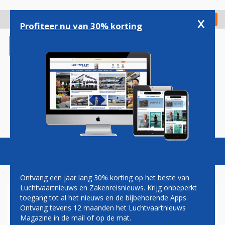
Overslaan
en
x
Digitaal Magazine
Registreer
Check in
naar
Profiteer nu van 30% korting
de
inhoud
gaan
Magazine
Podcasts
Vacatures
Toggl
naviga
Ontvang een jaar lang 30% korting op het beste van
Luchtvaartnieuws en Zakenreisnieuws. Krijg onbeperkt
toegang tot al het nieuws en de bijbehorende Apps.
LUFTHANSA WEER MET
Ontvang tevens 12 maanden het Luchtvaartnieuws
BOEING 747 NAAR MALLORCA
Magazine in de mail of op de mat.