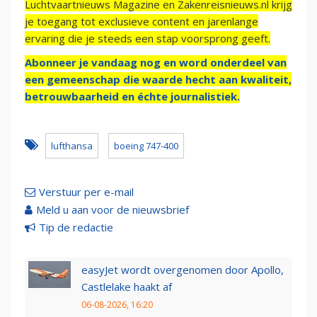
Luchtvaartnieuws Magazine en Zakenreisnieuws.nl krijg
je toegang tot exclusieve content en jarenlange
ervaring die je steeds een stap voorsprong geeft.
Abonneer je vandaag nog en word onderdeel van
een gemeenschap die waarde hecht aan kwaliteit,
betrouwbaarheid en échte journalistiek.
lufthansa
boeing 747-400
Verstuur per e-mail
Meld u aan voor de nieuwsbrief
Tip de redactie
easyJet wordt overgenomen door Apollo,
Castlelake haakt af
06-08-2026, 16:20