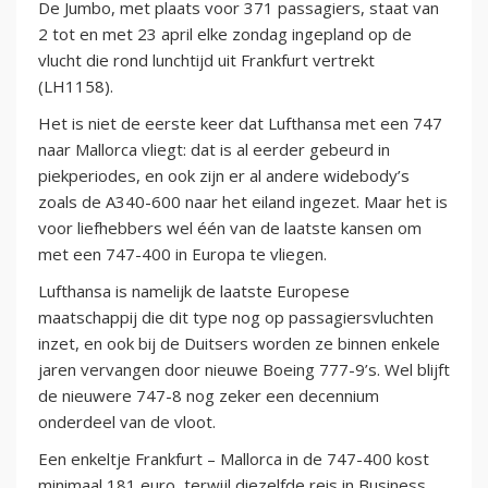
De Jumbo, met plaats voor 371 passagiers, staat van
2 tot en met 23 april elke zondag ingepland op de
vlucht die rond lunchtijd uit Frankfurt vertrekt
(LH1158).
Het is niet de eerste keer dat Lufthansa met een 747
naar Mallorca vliegt: dat is al eerder gebeurd in
piekperiodes, en ook zijn er al andere widebody’s
zoals de A340-600 naar het eiland ingezet. Maar het is
voor liefhebbers wel één van de laatste kansen om
met een 747-400 in Europa te vliegen.
Lufthansa is namelijk de laatste Europese
maatschappij die dit type nog op passagiersvluchten
inzet, en ook bij de Duitsers worden ze binnen enkele
jaren vervangen door nieuwe Boeing 777-9’s. Wel blijft
de nieuwere 747-8 nog zeker een decennium
onderdeel van de vloot.
Een enkeltje Frankfurt – Mallorca in de 747-400 kost
minimaal 181 euro, terwijl diezelfde reis in Business