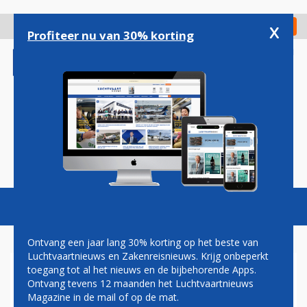
Overslaan
en
x
Digitaal Magazine
Registreer
Check in
naar
Profiteer nu van 30% korting
de
inhoud
gaan
Magazine
Podcasts
Vacatures
Toggl
naviga
Ontvang een jaar lang 30% korting op het beste van
Luchtvaartnieuws en Zakenreisnieuws. Krijg onbeperkt
toegang tot al het nieuws en de bijbehorende Apps.
LUFTHANSA WEER MET
Ontvang tevens 12 maanden het Luchtvaartnieuws
BOEING 747 NAAR MALLORCA
Magazine in de mail of op de mat.