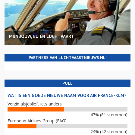
MIJNBOUW, EU EN LUCHTVAART
PARTNERS VAN LUCHTVAARTNIEUWS.NL!
POLL
WAT IS EEN GOEDE NIEUWE NAAM VOOR AIR FRANCE-KLM?
Verzin alsjeblieft iets anders
47% (81 stemmen)
European Airlines Group (EAG)
24% (42 stemmen)