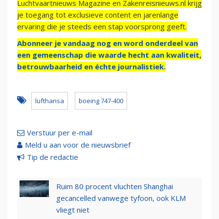
Luchtvaartnieuws Magazine en Zakenreisnieuws.nl krijg
je toegang tot exclusieve content en jarenlange
ervaring die je steeds een stap voorsprong geeft.
Abonneer je vandaag nog en word onderdeel van
een gemeenschap die waarde hecht aan kwaliteit,
betrouwbaarheid en échte journalistiek.
lufthansa
boeing 747-400
Verstuur per e-mail
Meld u aan voor de nieuwsbrief
Tip de redactie
Ruim 80 procent vluchten Shanghai
gecancelled vanwege tyfoon, ook KLM
vliegt niet