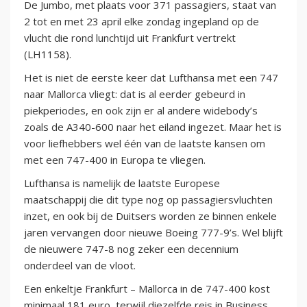
De Jumbo, met plaats voor 371 passagiers, staat van
2 tot en met 23 april elke zondag ingepland op de
vlucht die rond lunchtijd uit Frankfurt vertrekt
(LH1158).
Het is niet de eerste keer dat Lufthansa met een 747
naar Mallorca vliegt: dat is al eerder gebeurd in
piekperiodes, en ook zijn er al andere widebody’s
zoals de A340-600 naar het eiland ingezet. Maar het is
voor liefhebbers wel één van de laatste kansen om
met een 747-400 in Europa te vliegen.
Lufthansa is namelijk de laatste Europese
maatschappij die dit type nog op passagiersvluchten
inzet, en ook bij de Duitsers worden ze binnen enkele
jaren vervangen door nieuwe Boeing 777-9’s. Wel blijft
de nieuwere 747-8 nog zeker een decennium
onderdeel van de vloot.
Een enkeltje Frankfurt – Mallorca in de 747-400 kost
minimaal 181 euro, terwijl diezelfde reis in Business