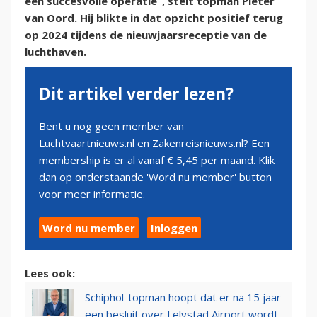
een succesvolle operatie”, stelt topman Pieter
van Oord. Hij blikte in dat opzicht positief terug
op 2024 tijdens de nieuwjaarsreceptie van de
luchthaven.
Dit artikel verder lezen?
Bent u nog geen member van
Luchtvaartnieuws.nl en Zakenreisnieuws.nl? Een
membership is er al vanaf € 5,45 per maand. Klik
dan op onderstaande 'Word nu member' button
voor meer informatie.
Word nu member
Inloggen
Lees ook:
Schiphol-topman hoopt dat er na 15 jaar
een besluit over Lelystad Airport wordt