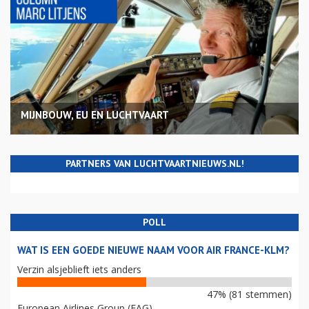
MIJNBOUW, EU EN LUCHTVAART
PARTNERS VAN LUCHTVAARTNIEUWS.NL!
POLL
WAT IS EEN GOEDE NIEUWE NAAM VOOR AIR FRANCE-KLM?
Verzin alsjeblieft iets anders
47% (81 stemmen)
European Airlines Group (EAG)