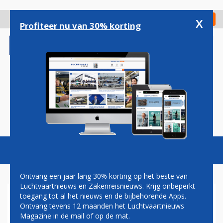
Overslaan
en
x
Digitaal Magazine
Registreer
Check in
naar
Profiteer nu van 30% korting
de
inhoud
gaan
Magazine
Podcasts
Vacatures
Toggl
naviga
Ontvang een jaar lang 30% korting op het beste van
Luchtvaartnieuws en Zakenreisnieuws. Krijg onbeperkt
toegang tot al het nieuws en de bijbehorende Apps.
SCHIPHOL-TOPMAN:
Ontvang tevens 12 maanden het Luchtvaartnieuws
WACHTRIJEN BIJ
Magazine in de mail of op de mat.