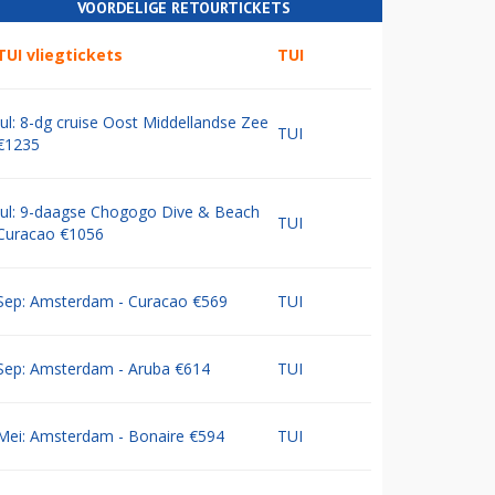
VOORDELIGE RETOURTICKETS
TUI vliegtickets
TUI
Jul: 8-dg cruise Oost Middellandse Zee
TUI
€1235
Jul: 9-daagse Chogogo Dive & Beach
TUI
Curacao €1056
Sep: Amsterdam - Curacao €569
TUI
Sep: Amsterdam - Aruba €614
TUI
Mei: Amsterdam - Bonaire €594
TUI