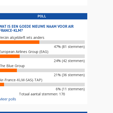
POLL
WAT IS EEN GOEDE NIEUWE NAAM VOOR AIR
FRANCE-KLM?
Verzin alsjeblieft iets anders
47% (81 stemmen)
European Airlines Group (EAG)
24% (42 stemmen)
The Blue Group
21% (36 stemmen)
Air-France-KLM-SAS(-TAP)
6% (11 stemmen)
Totaal aantal stemmen: 170
Meer polls