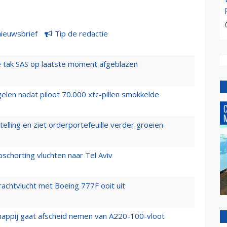
nieuwsbrief
Tip de redactie
 tak SAS op laatste moment afgeblazen
elen nadat piloot 70.000 xtc-pillen smokkelde
elling en ziet orderportefeuille verder groeien
chorting vluchten naar Tel Aviv
vrachtvlucht met Boeing 777F ooit uit
happij gaat afscheid nemen van A220-100-vloot