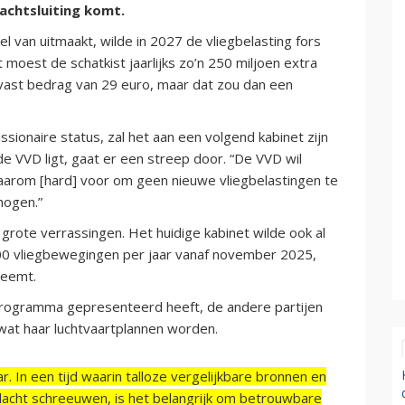
achtsluiting komt.
l van uitmaakt, wilde in 2027 de vliegbelasting fors
moest de schatkist jaarlijks zo’n 250 miljoen extra
vast bedrag van 29 euro, maar dat zou dan een
ssionaire status, zal het aan een volgend kabinet zijn
 de VVD ligt, gaat er een streep door. “De VVD wil
aarom [hard] voor om geen nieuwe vliegbelastingen te
hogen.”
ote verrassingen. Het huidige kabinet wilde ook al
.000 vliegbewegingen per jaar vanaf november 2025,
neemt.
sprogramma gepresenteerd heeft, de andere partijen
wat haar luchtvaartplannen worden.
r. In een tijd waarin talloze vergelijkbare bronnen en
acht schreeuwen, is het belangrijk om betrouwbare