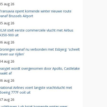
05 aug 26
Transavia opent komende winter nieuwe route
vanaf Brussels Airport
05 aug 26
KLM stelt eerste commerciële vlucht met Airbus
A350-900 uit
06 aug 26
Groningen vanaf nu verbonden met Esbjerg: 'scheelt
zeven uur rijden'
04 aug 26
easyJet wordt overgenomen door Apollo, Castlelake
haakt af
06 aug 26
National Airlines voert langste vrachtvlucht met
Boeing 777F ooit uit
07 aug 26
Luchthaven Luik krijgt komende winter weer