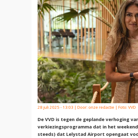
28 juli 2025 - 13:03 | Door:
onze redactie
| Foto: VVD
De VVD is tegen de geplande verhoging van d
verkiezingsprogramma dat in het weekend g
steeds) dat Lelystad Airport opengaat voo