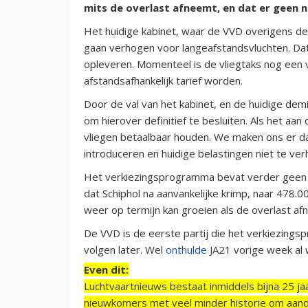
mits de overlast afneemt, en dat er geen n
Het huidige kabinet, waar de VVD overigens dee
gaan verhogen voor langeafstandsvluchten. Dat 
opleveren. Momenteel is de vliegtaks nog een 
afstandsafhankelijk tarief worden.
Door de val van het kabinet, en de huidige demi
om hierover definitief te besluiten. Als het aan
vliegen betaalbaar houden. We maken ons er d
introduceren en huidige belastingen niet te ver
Het verkiezingsprogramma bevat verder geen gr
dat Schiphol na aanvankelijke krimp, naar 478
weer op termijn kan groeien als de overlast af
De VVD is de eerste partij die het verkiezing
volgen later. Wel
onthulde
JA21 vorige week al 
Even dit:
Luchtvaartnieuws bestaat inmiddels bijna 25 jaa
nieuwkomers met veel minder historie om aand