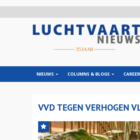
Overslaan
en
naar
de
inhoud
gaan
NIEUWS
COLUMNS & BLOGS
CAREER
VVD TEGEN VERHOGEN V