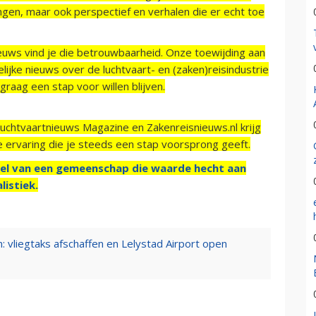
ngen, maar ook perspectief en verhalen die er echt toe
ieuws vind je die betrouwbaarheid. Onze toewijding aan
ijke nieuws over de luchtvaart- en (zaken)reisindustrie
raag een stap voor willen blijven.
Luchtvaartnieuws Magazine en Zakenreisnieuws.nl krijg
e ervaring die je steeds een stap voorsprong geeft.
el van een gemeenschap die waarde hecht aan
listiek.
: vliegtaks afschaffen en Lelystad Airport open