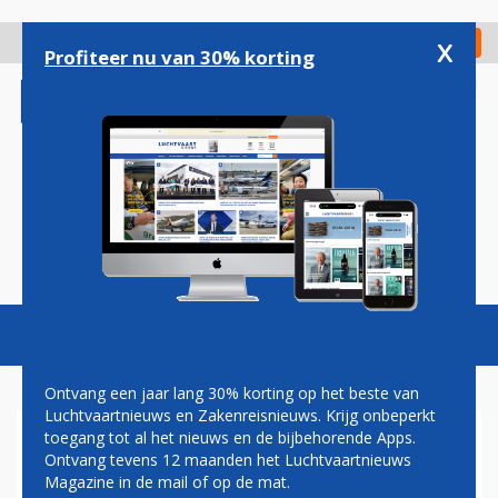
Overslaan
en
x
Digitaal Magazine
Registreer
Check in
naar
Profiteer nu van 30% korting
de
inhoud
gaan
Magazine
Podcasts
Vacatures
Toggl
naviga
Ontvang een jaar lang 30% korting op het beste van
Luchtvaartnieuws en Zakenreisnieuws. Krijg onbeperkt
toegang tot al het nieuws en de bijbehorende Apps.
JAPAN WIL 100 BOEINGS
Ontvang tevens 12 maanden het Luchtvaartnieuws
KOPEN, MAAR WIE NEEMT ZE
Magazine in de mail of op de mat.