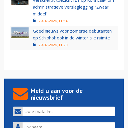
Verscherpt toezicht ILT op KLM E&M om
administratieve verslaglegging: ‘Zwaar
middel’
29-07-2026, 11:54
Goed nieuws voor zomerse debutanten
op Schiphol: ook in de winter alle ruimte
29-07-2026, 11:20
Meld u aan voor de
nieuwsbrief