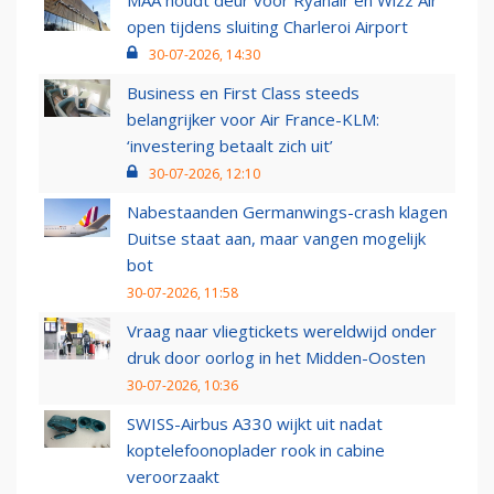
MAA houdt deur voor Ryanair en Wizz Air
open tijdens sluiting Charleroi Airport
30-07-2026, 14:30
Business en First Class steeds
belangrijker voor Air France-KLM:
‘investering betaalt zich uit’
30-07-2026, 12:10
Nabestaanden Germanwings-crash klagen
Duitse staat aan, maar vangen mogelijk
bot
30-07-2026, 11:58
Vraag naar vliegtickets wereldwijd onder
druk door oorlog in het Midden-Oosten
30-07-2026, 10:36
SWISS-Airbus A330 wijkt uit nadat
koptelefoonoplader rook in cabine
veroorzaakt