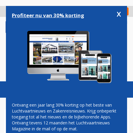
Overslaan
en
x
Digitaal Magazine
Registreer
Check in
naar
Profiteer nu van 30% korting
de
inhoud
gaan
Magazine
Podcasts
Vacatures
Toggl
naviga
Ontvang een jaar lang 30% korting op het beste van
Luchtvaartnieuws en Zakenreisnieuws. Krijg onbeperkt
toegang tot al het nieuws en de bijbehorende Apps.
SWISS ONTHULT EERSTE
Ontvang tevens 12 maanden het Luchtvaartnieuws
LONGHAUL-BESTEMMING
Magazine in de mail of op de mat.