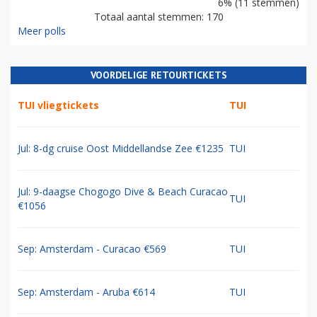
6% (11 stemmen)
Totaal aantal stemmen: 170
Meer polls
VOORDELIGE RETOURTICKETS
TUI vliegtickets
TUI
Jul: 8-dg cruise Oost Middellandse Zee €1235
TUI
Jul: 9-daagse Chogogo Dive & Beach Curacao
TUI
€1056
Sep: Amsterdam - Curacao €569
TUI
Sep: Amsterdam - Aruba €614
TUI