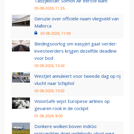
Tadzjikistan: Somon Air eerste klant
03-08-2026, 11:26
Geruzie over officiële naam vliegveld van
Mallorca
03-08-2026, 11:06
Biedingsoorlog om easyJet gaat verder:
investeerders krijgen dezelfde deadline
voor bod
03-08-2026, 10:43
WestJet annuleert voor tweede dag op rij
vlucht naar Schiphol
03-08-2026, 10:02
VisionSafe wijst Europese airlines op
gevaren rook in de cockpit
01-08-2026, 8:00
Donkere wolken boven IndiGo:
prijsvechter doet widebody-vloot weg