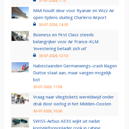
31-07-2026, 7:15
MAA houdt deur voor Ryanair en Wizz Air
open tijdens sluiting Charleroi Airport
30-07-2026, 14:30
Business en First Class steeds
belangrijker voor Air France-KLM:
‘investering betaalt zich uit’
30-07-2026, 12:10
Nabestaanden Germanwings-crash klagen
Duitse staat aan, maar vangen mogelijk
bot
30-07-2026, 11:58
Vraag naar vliegtickets wereldwijd onder
druk door oorlog in het Midden-Oosten
30-07-2026, 10:36
SWISS-Airbus A330 wijkt uit nadat
koptelefoonoplader rook in cabine