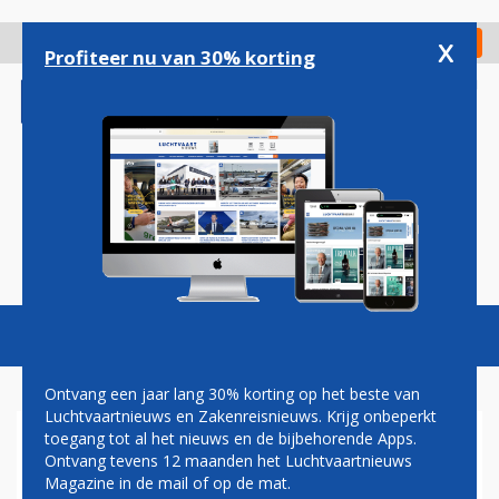
Overslaan
en
x
Digitaal Magazine
Registreer
Check in
naar
Profiteer nu van 30% korting
de
inhoud
gaan
Magazine
Podcasts
Vacatures
Toggl
naviga
Ontvang een jaar lang 30% korting op het beste van
Luchtvaartnieuws en Zakenreisnieuws. Krijg onbeperkt
toegang tot al het nieuws en de bijbehorende Apps.
TRANSAVIA ZWAAIT WEER
Ontvang tevens 12 maanden het Luchtvaartnieuws
EEN BOEING 737-800 UIT
Magazine in de mail of op de mat.